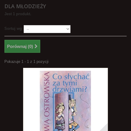
DLA MŁODZIEŻY
Jest 1 produkt.
Sortuj wg
Porównaj (
0
)
Pokazuje 1 - 1 z 1 pozycji