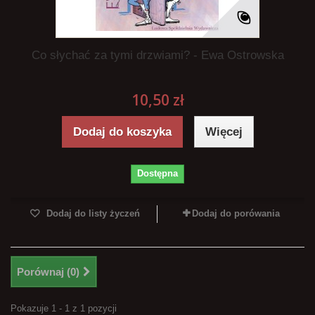
Co słychać za tymi drzwiami? - Ewa Ostrowska
10,50 zł
Dodaj do koszyka
Więcej
Dostępna
Dodaj do listy życzeń
Dodaj do porówania
Porównaj (
0
)
Pokazuje 1 - 1 z 1 pozycji