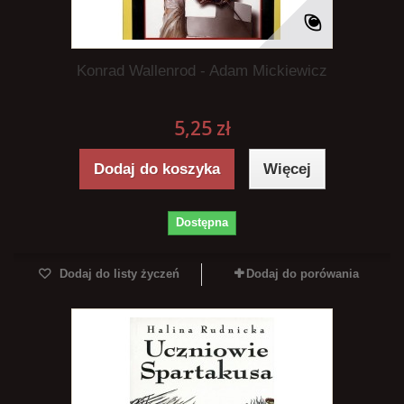
Konrad Wallenrod - Adam Mickiewicz
5,25 zł
Dodaj do koszyka
Więcej
Dostępna
Dodaj do listy życzeń
Dodaj do porówania