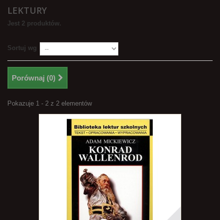
LEKTURY
Jest 2 produktów.
Sortuj wg
Porównaj (
0
)
Pokazuje 1 - 2 z 2 elementów