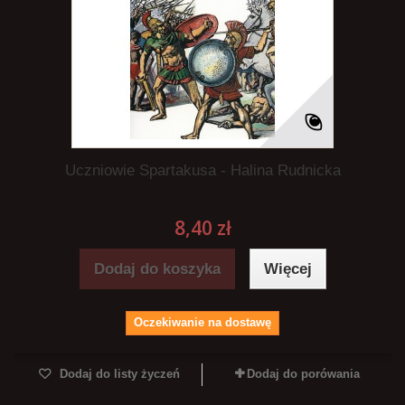
Uczniowie Spartakusa - Halina Rudnicka
8,40 zł
Dodaj do koszyka
Więcej
Oczekiwanie na dostawę
Dodaj do listy życzeń
Dodaj do porówania