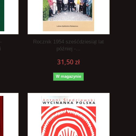
-
Rocznik 1954 sześćdziesiąt lat
i
później -...
31,50 zł
W magazynie