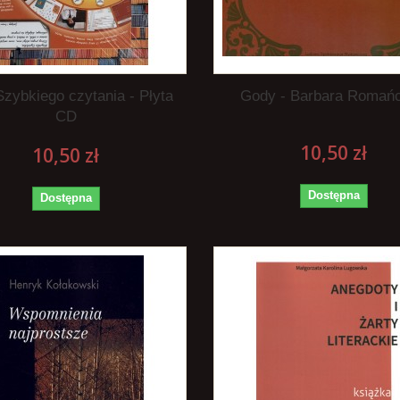
Szybkiego czytania - Płyta
Gody - Barbara Romań
CD
10,50 zł
10,50 zł
Dostępna
Dostępna