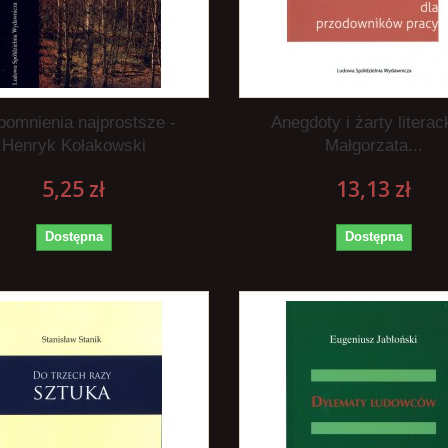
omnienia najprostsze -
Anegdoty i żarty literac
Henryk Kołakowski
Małgorzata...
5,25 zł
13,13 zł
Dostępna
Dostępna