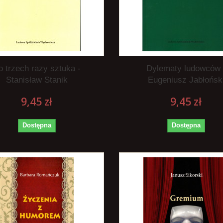
o trzech razy sztuka -
Dylematy ludowców 
Stanisław Stanik
Eugeniusz Jabłońsk
9,45 zł
9,45 zł
Dostępna
Dostępna