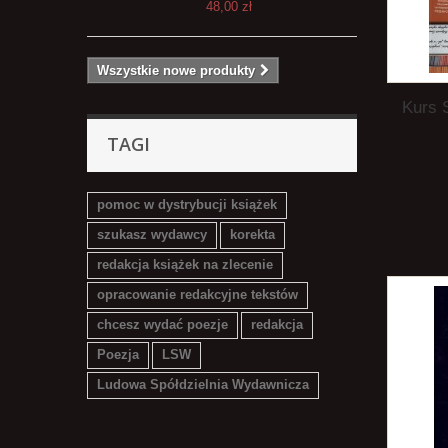
48,00 zł
Wszystkie nowe produkty
Kurs 
TAGI
pomoc w dystrybucji książek
szukasz wydawcy
korekta
redakcja książek na zlecenie
opracowanie redakcyjne tekstów
chcesz wydać poezje
redakcja
Poezja
LSW
Ludowa Spółdzielnia Wydawnicza