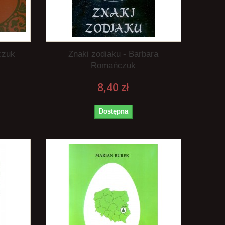
czuk
Znaki zodiaku - Barbara
Romańczuk
8,40 zł
Dostępna