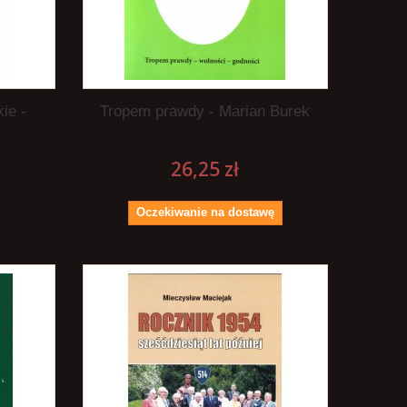
kie -
Tropem prawdy - Marian Burek
26,25 zł
Oczekiwanie na dostawę