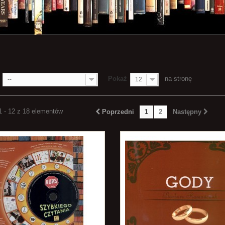
E
Pokaż
na stronę
--
12
1 - 12 z 18 elementów
Poprzedni
1
2
Następny