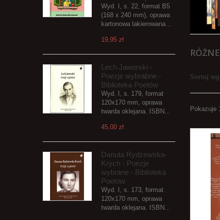
Wyd. I, s. 22, format B5
(168 x 240 mm), oprawa
kartonowa lakierowana...
19,95 zł
RÓŻN
Lech Jaworski -
Poezje wybrabne -
Sortuj wg
Biblioteka Poetów
Wyd. I, s. 179, format
120x170 mm, oprawa
Pokazuje 
twarda oklejana. ISBN...
45,00 zł
Danuta Rydzewska-
Krych - Poezje
wybrane - Biblioteka
Poetów
Wyd. I, s. 173, format
120x170 mm, oprawa
twarda oklejana. ISBN...