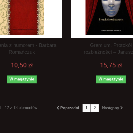
nia z humorem - Barbara
Gremium. Protokół
Romańczuk
rozbieżności – Janusz
10,50 zł
15,75 zł
W magazynie
W magazynie
1 - 12 z 18 elementów
Poprzedni
1
2
Następny