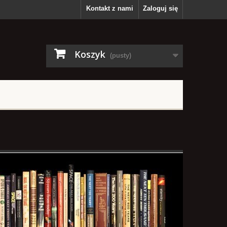
Kontakt z nami
Zaloguj się
Koszyk
(pusty)