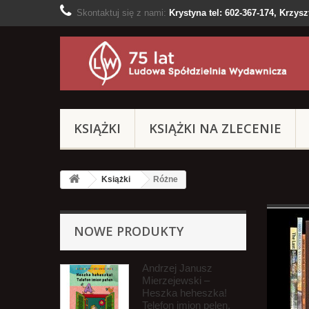
Skontaktuj się z nami:
Krystyna tel: 602-367-174, Krzyszt
KSIĄŻKI
KSIĄŻKI NA ZLECENIE
Książki
Różne
NOWE PRODUKTY
Andrzej Janusz
Mierzejewski –
Heszka heheszka!
Telefon imion pelen.