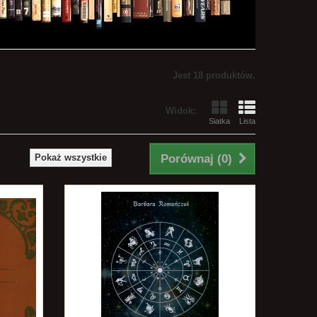
Jest 18 produktów.
Widok:
Siatka
Lista
Pokaż wszystkie
Porównaj (
0
)