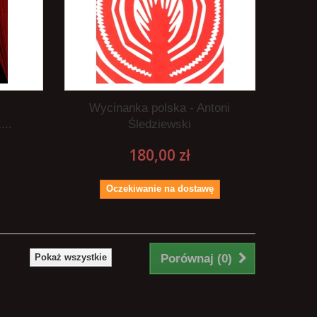
Wycinanka polska - Antoni
...
Śledziewski
180,00 zł
Oczekiwanie na dostawę
Pokaż wszystkie
Porównaj (
0
)