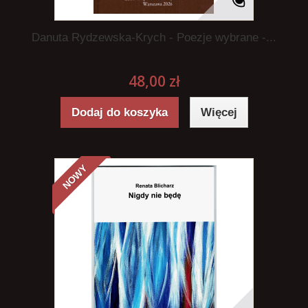
Danuta Rydzewska-Krych - Poezje wybrane -...
48,00 zł
Dodaj do koszyka
Więcej
NOWY