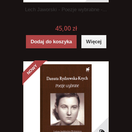
Lech Jaworski - Poezje wybrabne -...
45,00 zł
Dodaj do koszyka
Więcej
NOWY