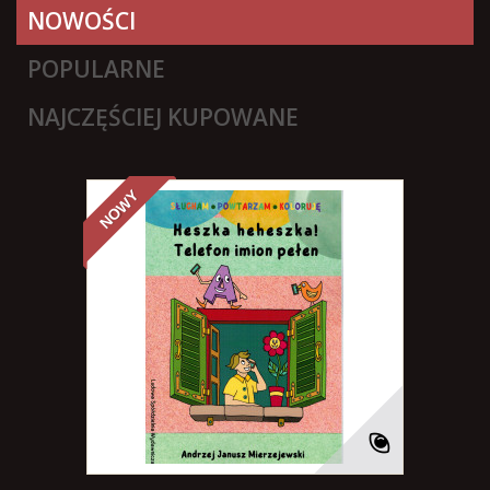
NOWOŚCI
POPULARNE
NAJCZĘŚCIEJ KUPOWANE
NOWY