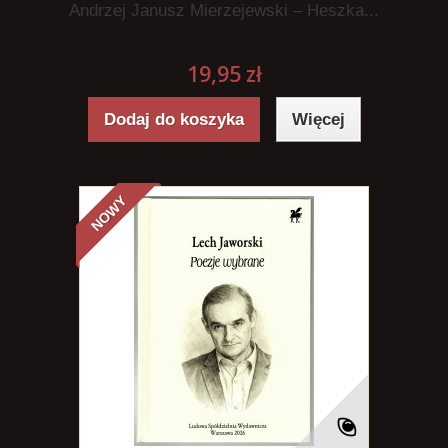
Andrzej Janusz Mierzejewski – Heszka...
19,95 zł
Dodaj do koszyka
Więcej
NOWY