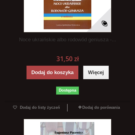
Noce ukraińskie albo rodowód geniusza -...
31,50 zł
Dodaj do koszyka
Więcej
Dostępna
Dodaj do listy życzeń
Dodaj do porówania