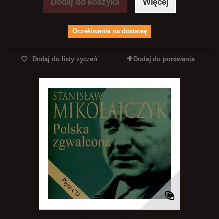
Dodaj do koszyka
Więcej
Oczekiwanie na dostawę
Dodaj do listy życzeń
Dodaj do porówania