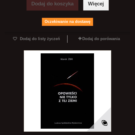
Dodaj do koszyka
Więcej
Oczekiwanie na dostawę
Dodaj do listy życzeń
Dodaj do porówania