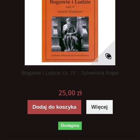
Bogowie i Ludzie cz. IV - Sylwestra Rojek
25,00 zł
Dodaj do koszyka
Więcej
Dostępna