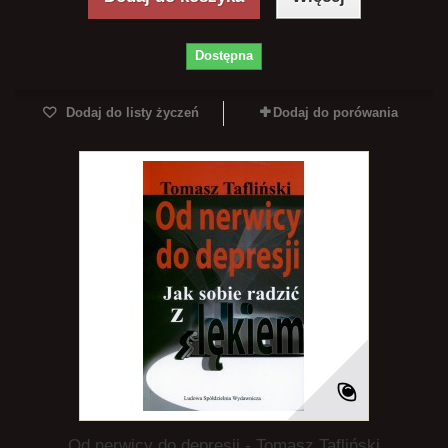
Dostępna
Dodaj do listy życzeń
Dodaj do porówania
Od nerwicy do depresji - Tomasz Tafliński