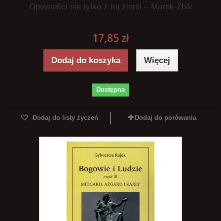
Opowieści nie tylko z tej ziemi – Marek Żbik
17,85 zł
Dodaj do koszyka
Więcej
Dostępna
Dodaj do listy życzeń
Dodaj do porówania