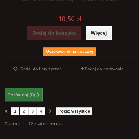
10,50 zł
Dodaj do koszyka
Więcej
Oczekiwanie na dostawę
Dodaj do listy życzeń
Dodaj do porówania
Porównaj (
0
)
1
2
3
4
Pokaż wszystkie
Pokazuje 1 - 12 z 44 elementów