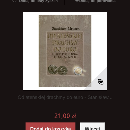
Dodaj do listy życzeń
Dodaj do porówania
Od ateńskiej drachmy do euro - Stanisław...
21,00 zł
Dodaj do koszyka
Więcej