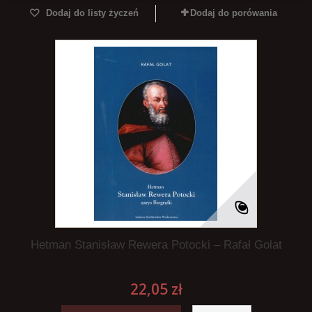
Dodaj do listy życzeń
Dodaj do porówania
Hetman Stanisław Rewera Potocki – Rafał Golat
22,05 zł