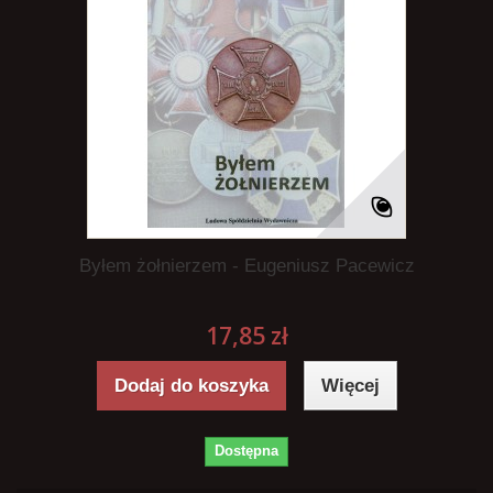
Byłem żołnierzem - Eugeniusz Pacewicz
17,85 zł
Dodaj do koszyka
Więcej
Dostępna