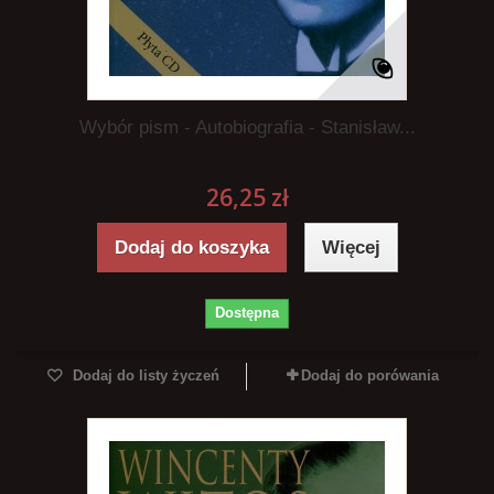
Wybór pism - Autobiografia - Stanisław...
26,25 zł
Dodaj do koszyka
Więcej
Dostępna
Dodaj do listy życzeń
Dodaj do porówania