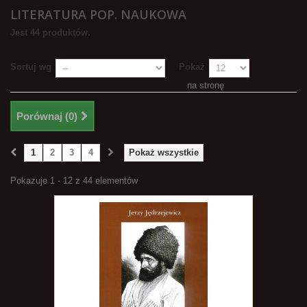
LITERATURA POP. NAUKOWA
Jest 44 produktów.
Sortuj wg
Pokaż
na stronę
Porównaj (
0
)
1
2
3
4
Pokaż wszystkie
Pokazuje 1 - 12 z 44 elementów