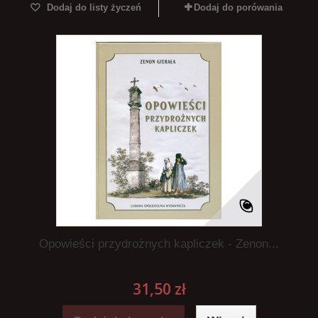
Dodaj do listy życzeń
Dodaj do porówania
Opowieści przydrożnych kapliczek - Zenon...
31,50 zł