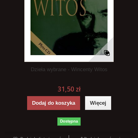
Dzieła wybrane - Wincenty Witos
31,50 zł
Dodaj do koszyka
Więcej
Dostępna