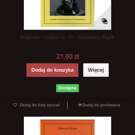
Bogowie i Ludzie cz. III - Sylwestra Rojek
21,00 zł
Dodaj do koszyka
Więcej
Dostępna
Dodaj do listy życzeń
Dodaj do porówania