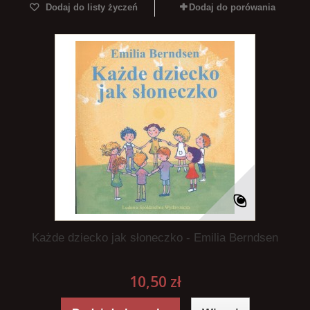
Dodaj do listy życzeń
Dodaj do porówania
Każde dziecko jak słoneczko - Emilia Berndsen
10,50 zł