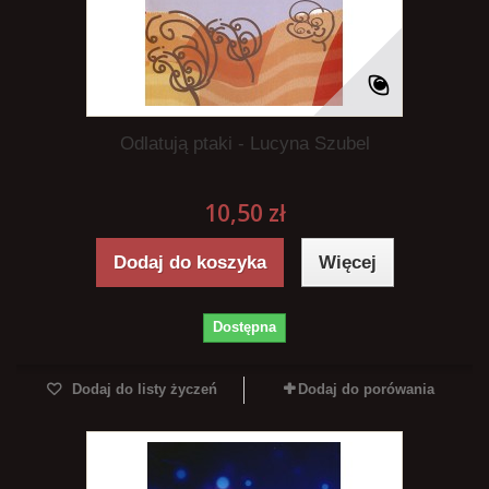
Odlatują ptaki - Lucyna Szubel
10,50 zł
Dodaj do koszyka
Więcej
Dostępna
Dodaj do listy życzeń
Dodaj do porówania