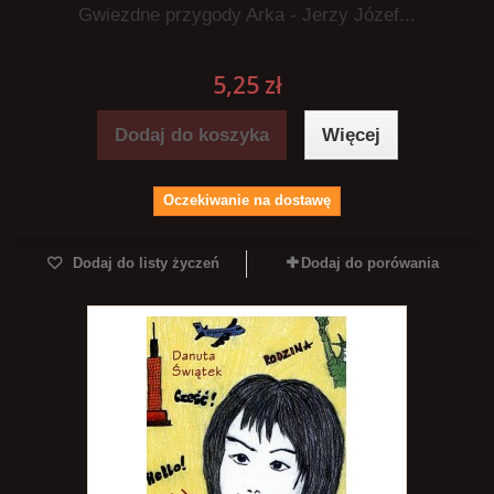
Gwiezdne przygody Arka - Jerzy Józef...
5,25 zł
Dodaj do koszyka
Więcej
Oczekiwanie na dostawę
Dodaj do listy życzeń
Dodaj do porówania