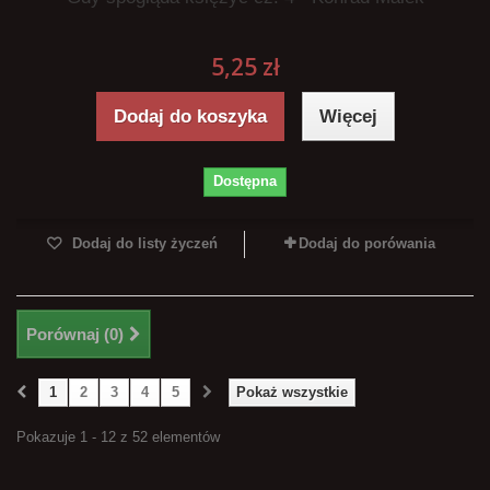
5,25 zł
Dodaj do koszyka
Więcej
Dostępna
Dodaj do listy życzeń
Dodaj do porówania
Porównaj (
0
)
1
2
3
4
5
Pokaż wszystkie
Pokazuje 1 - 12 z 52 elementów