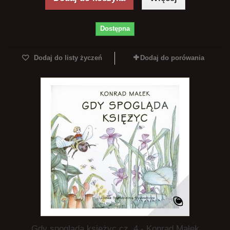
Dostępna
Dodaj do listy życzeń
Dodaj do porówania
Gdy spogląda księżyc cz. 4 - Konrad Małek