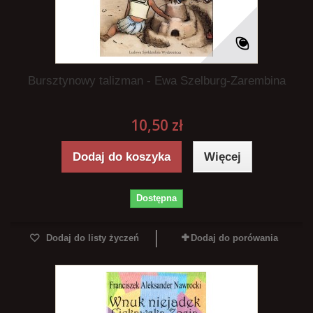
Bursztynowy talizman - Ewa Szelburg-Zarembina
10,50 zł
Dodaj do koszyka
Więcej
Dostępna
Dodaj do listy życzeń
Dodaj do porówania