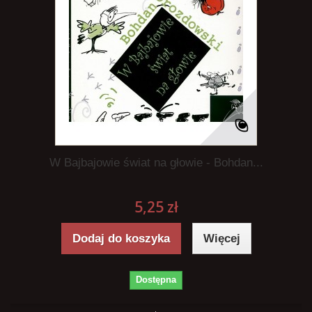
W Bajbajowie świat na głowie - Bohdan...
5,25 zł
Dodaj do koszyka
Więcej
Dostępna