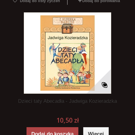
Dodaj do listy życzeń
Dodaj do porówania
Dzieci taty Abecadła - Jadwiga Kozieradzka
10,50 zł
Dodaj do koszyka
Więcej