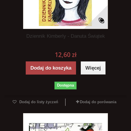
Dziennik Kimberly - Danuta Świątek
12,60 zł
Dodaj do koszyka
Więcej
Dostępna
Dodaj do listy życzeń
Dodaj do porówania