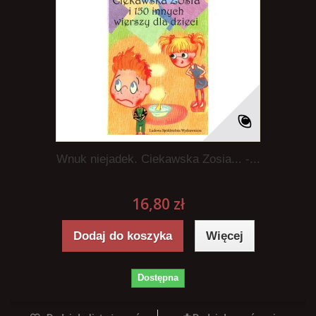
Wnuk niejadek. Ciekawska Zosia... -...
16,80 zł
Dodaj do koszyka
Więcej
Dostępna