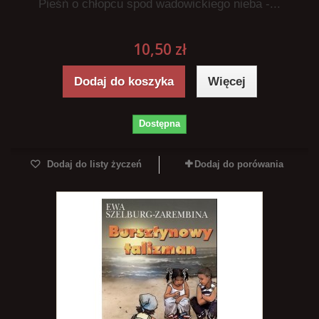
Pieśń o chłopcu spod wadowickiego nieba -...
10,50 zł
Dodaj do koszyka
Więcej
Dostępna
Dodaj do listy życzeń
Dodaj do porówania