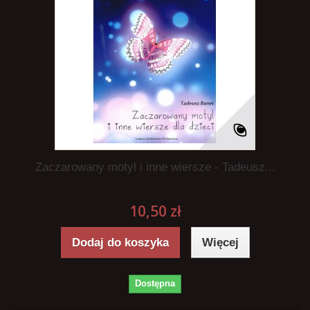
Zaczarowany motyl i inne wiersze - Tadeusz...
10,50 zł
Dodaj do koszyka
Więcej
Dostępna