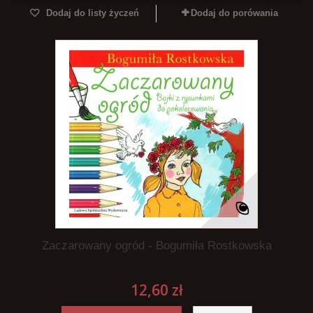
Dodaj do listy życzeń
Dodaj do porówania
Zaczarowany ogród - Bogumiła Rostkowska
12,60 zł