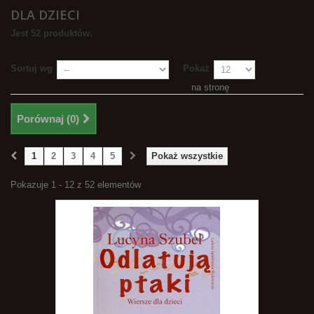
DLA DZIECI
Jest 52 produktów.
Sortuj wg
Pokaż
na stronę
Porównaj (
0
)
1
2
3
4
5
Pokaż wszystkie
Pokazuje 1 - 12 z 52 elementów