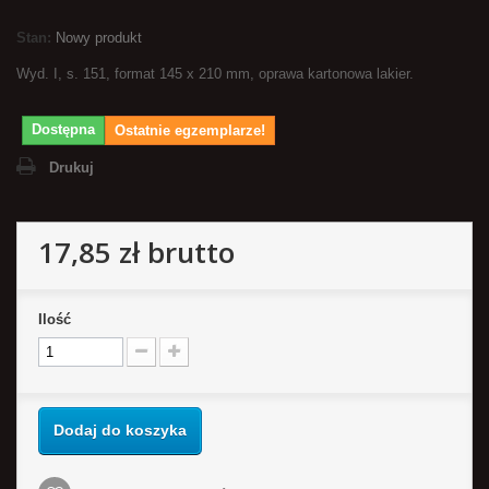
Stan:
Nowy produkt
Wyd. I, s. 151, format 145 x 210 mm, oprawa kartonowa lakier.
Dostępna
Ostatnie egzemplarze!
Drukuj
17,85 zł
brutto
Ilość
Dodaj do koszyka