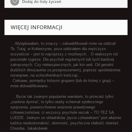
Dodaj do listy życzeń
WIĘCEJ INFORMACJI
...Wylądowałam, to znaczy – zakwalifikowali mnie na oddział
7b. Tutaj, w Kobierzynie, poza oddziałem dla mężczyzn
oczywiście – jest to najcięższy z możliwych... O większym niż
pozostałe rygorze. Dla psycholi regularnych lub tych bardziej
zakręconych. Czy niebezpiecznych, jak kto woli. Od geriatrii
(ludzkich dinozaurów za przeproszeniem), poprzez upośledzenia
rozwojowe, na schizofrenikach kończąc...
Ciekawe, pomiędzy którymi grupami (lub do której z grup) –
mnie dokwalifikowano...
...Bycie tak zwanym popularnie wariatem, to przecież tylko
„zasłona dymna”, to tylko utarty schemat społecznego
spojrzenia, powierzchowne wrażenie prawdziwego
człowieczeństwa; ci wszyscy psychole wszak – TO TEŻ SĄ
LUDZIE. Jednym ze składników „bycia człowiekiem” jest właśnie
ludzka niedoskonałość, ułomność, psychiczna słabość również.
Choroba. Jakakolwiek.