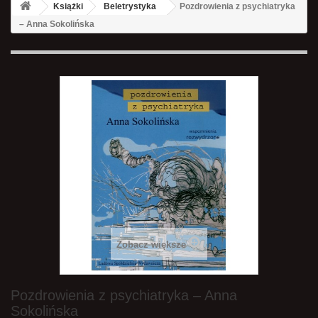
Książki
Beletrystyka
Pozdrowienia z psychiatryka
– Anna Sokolińska
Zobacz większe
Pozdrowienia z psychiatryka – Anna
Sokolińska