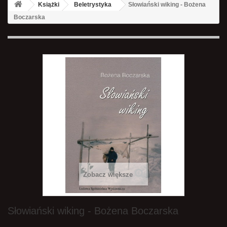
Książki
Beletrystyka
Słowiański wiking - Bożena
Boczarska
Zobacz większe
Słowiański wiking - Bożena Boczarska