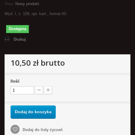
Stan:
Nowy produkt
Wyd. I, s. 109, opr. kart., format A5
Dostępna
Drukuj
10,50 zł
brutto
Ilość
Dodaj do koszyka
Dodaj do listy życzeń