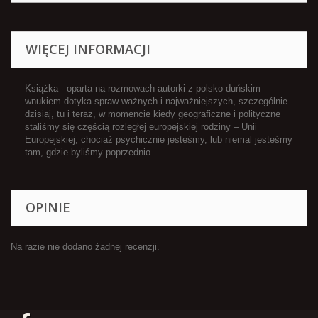
WIĘCEJ INFORMACJI
Książka - oparta na rozmowach autorki z polsko-duńskim
wnukiem dotyka spraw ważnych i najważniejszych, szczególnie
dzisiaj, tu i teraz, w momencie kiedy geograficzne i polityczne
staliśmy się częścią rozległej europejskiej rodziny – Unii
Europejskiej, chociaż psychicznie jesteśmy, lub niemal jesteśmy
tam, gdzie byliśmy poprzednio...
OPINIE
Na razie nie dodano żadnej recenzji.