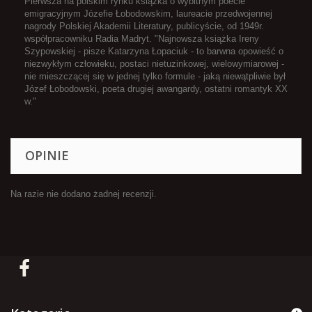
Pierwsza na polskim rynku książka o wybitnym poecie
emigracyjnym Józefie Łobodowskim, laureacie przedwojennej
nagrody Polskiej Akademii Literatury, publicyście, od 1949r.
współpracowniku Radia Madryt. "Najnowsza książka Ireny
Szypowskiej - pisze Katarzyna Łopaciuk - to barwna opowieść o
niezwykłym człowieku, postaci nietuzinkowej, wielowymiarowej -
nie mieszczącej się w jednej tylko formule - jaką niewątpliwie był
Józef Łobodowski, poeta drugiej awangardy, ostatni romantyk XX
w."
OPINIE
Na razie nie dodano żadnej recenzji.