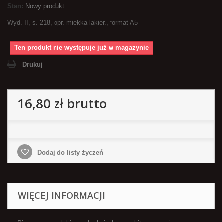
Stan:
Nowy produkt
Wyd. II, s. 218, opr. miękka lakier., format A5
Ten produkt nie występuje już w magazynie
Drukuj
16,80 zł
brutto
Dodaj do listy życzeń
WIĘCEJ INFORMACJI