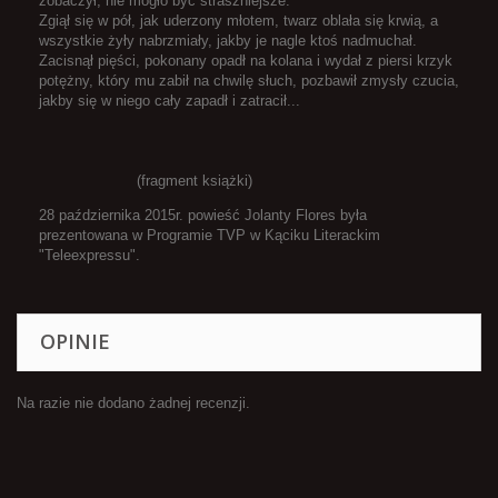
zobaczył, nie mogło być straszniejsze.
Zgiął się w pół, jak uderzony młotem, twarz oblała się krwią, a
wszystkie żyły nabrzmiały, jakby je nagle ktoś nadmuchał.
Zacisnął pięści, pokonany opadł na kolana i wydał z piersi krzyk
potężny, który mu zabił na chwilę słuch, pozbawił zmysły czucia,
jakby się w niego cały zapadł i zatracił...
(fragment książki)
28 października 2015r. powieść Jolanty Flores była
prezentowana w Programie TVP w Kąciku Literackim
"Teleexpressu".
OPINIE
Na razie nie dodano żadnej recenzji.