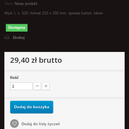
Stan:
Nowy produkt
Wyd. I, s. 520, format 210 x 150 mm, oprawa karton. lakier.
Dostępna
Drukuj
29,40 zł
brutto
Ilość
Dodaj do koszyka
Dodaj do listy życzeń