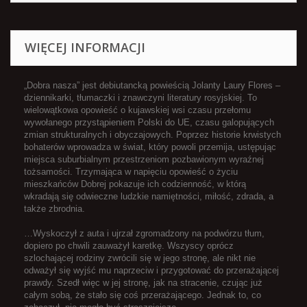
WIĘCEJ INFORMACJI
„Dobra nasza” jest debiutancką powieścią Jolanty Laury Flores –
dziennikarki, tłumaczki i znawczyni literatury rosyjskiej. To
wielowątkowa opowieść o kujawskiej wsi czasu przełomu
wywołanego przystąpieniem Polski do UE, czasu galopujących
zmian strukturalnych i obyczajowych. Poprzez historie krwistych
bohaterów wprowadza w świat, który powoli przemija, ustępując
miejsca suburbialnym przestrzeniom pozbawionym wyraźnej
tożsamości. Trzymająca w napięciu opowieść o życiu
mieszkańców Dobrej pokazuje ich codzienność, w którą
wkradają się odwieczne ludzkie namiętności, miłość, zdrada, a
także zbrodnia.
…Wyskoczył z auta i ujrzał zgromadzony na podwórzu tłum,
dopiero po chwili zauważył karetkę. Wszyscy oprócz
szlochającej rodziny zwrócili się w jego stronę, ale nikt nie
odważył się wyjść mu naprzeciw i przygotować do przerażającej
prawdy. Szedł więc w jej stronę, jak na stracenie, czując już
całym sobą, że stało się coś przerażającego. Jednak to, co