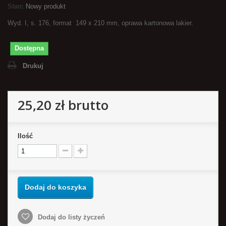
Stan:
Nowy produkt
Wyd. I, s. 176, format 149 x 210 mm, oprawa kartonowa lakier.
Dostępna
Drukuj
25,20 zł
brutto
Ilość
Dodaj do koszyka
Dodaj do listy życzeń