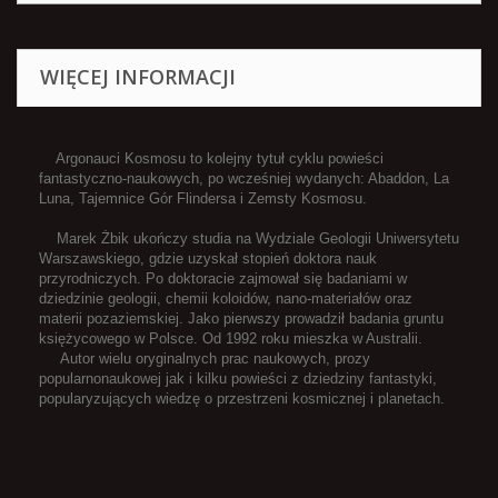
WIĘCEJ INFORMACJI
Argonauci Kosmosu to kolejny tytuł cyklu powieści
fantastyczno-naukowych, po wcześniej wydanych: Abaddon, La
Luna, Tajemnice Gór Flindersa i Zemsty Kosmosu.
Marek Żbik ukończy studia na Wydziale Geologii Uniwersytetu
Warszawskiego, gdzie uzyskał stopień doktora nauk
przyrodniczych. Po doktoracie zajmował się badaniami w
dziedzinie geologii, chemii koloidów, nano-materiałów oraz
materii pozaziemskiej. Jako pierwszy prowadził badania gruntu
księżycowego w Polsce. Od 1992 roku mieszka w Australii.
Autor wielu oryginalnych prac naukowych, prozy
popularnonaukowej jak i kilku powieści z dziedziny fantastyki,
popularyzujących wiedzę o przestrzeni kosmicznej i planetach.