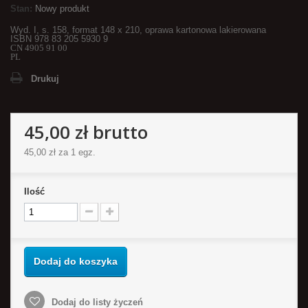
Stan:
Nowy produkt
Wyd. I, s. 158, format
148 x 210
, oprawa kartonowa lakierowana
ISBN 978 83 205 5930 9
CN 4905 91 00
PL
Drukuj
45,00 zł
brutto
45,00 zł
za 1 egz.
Ilość
Dodaj do koszyka
Dodaj do listy życzeń