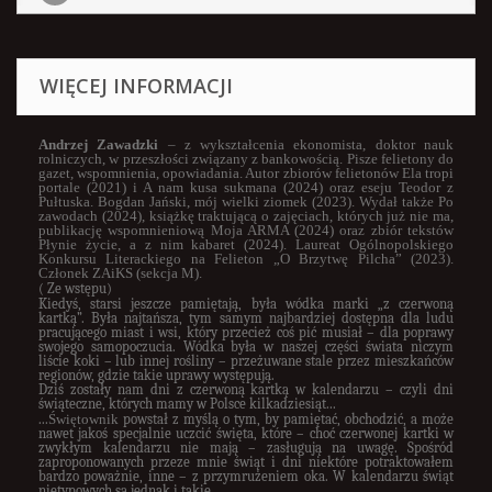
WIĘCEJ INFORMACJI
Andrzej Zawadzki
– z wykształcenia ekonomista, doktor nauk
rolniczych, w przeszłości związany z bankowością. Pisze felietony do
gazet, wspomnienia, opowiadania. Autor zbior
ów felietonów
Ela tropi
portale
(2021) i
A nam kusa sukmana
(2024) oraz eseju
Teodor z
Pułtuska. Bogdan Jański, mój wielki ziomek
(2023). Wydał także
Po
zawodach
(2024), książkę traktującą o zajęciach, których już nie ma,
publikację wspomnieniową
Moja ARMA
(2024) oraz zbiór tekstów
Płynie życie, a z nim kabaret
(2024). Laureat Ogólnopolskiego
Konkursu Literackiego na Felieton „O Brzytwę Pilcha” (2023).
Członek ZAiKS (sekcja M).
( Ze wstępu)
Kiedyś, starsi jeszcze pamiętają, była wódka marki „z czerwoną
kartką”. Była najtańsza, tym samym najbardziej dostępna dla ludu
pracującego miast i wsi, który przecież coś pić musiał – dla poprawy
swojego samopoczucia. Wódka była w naszej części świata niczym
liście koki – lub innej rośliny – przeżuwane stale przez mieszkańców
regionów, gdzie takie uprawy występują.
Dziś zostały nam dni z czerwoną kartką w kalendarzu – czyli dni
świąteczne, których mamy w Polsce kilkadziesiąt...
...
Świętownik
powstał z myślą o tym, by pamiętać, obchodzić, a może
nawet jakoś specjalnie uczcić święta, które – choć czerwonej kartki w
zwykłym kalendarzu nie mają – zasługują na uwagę. Spośród
zaproponowanych przeze mnie świąt i dni niektóre potraktowałem
bardzo poważnie, inne – z przymrużeniem oka. W kalendarzu świąt
nietypowych są jednak i takie,