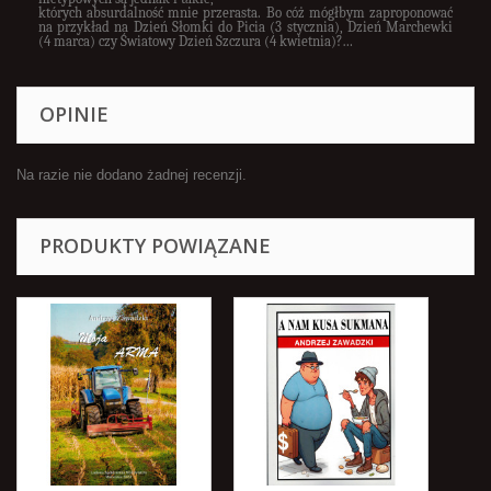
których absurdalność mnie przerasta. Bo cóż mógłbym zaproponować
na przykład na Dzień Słomki do Picia (3 stycznia),
Dzień Marchewki
(4 marca) czy Światowy Dzień Szczura (4
kwietnia)?…
OPINIE
Na razie nie dodano żadnej recenzji.
PRODUKTY POWIĄZANE