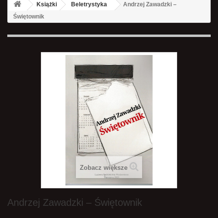
Książki
Beletrystyka
Andrzej Zawadzki –
Świętownik
Zobacz większe
Andrzej Zawadzki – Świętownik