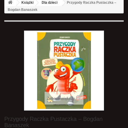
Książki
Dla dzieci
Przygody Raczka Pustaczka –
Bogdan Banaszek
Zobacz większe
Przygody Raczka Pustaczka – Bogdan
Banaszek