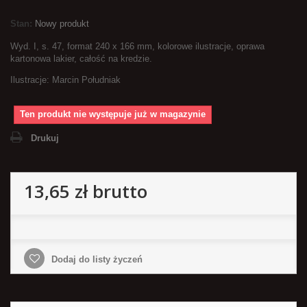
Stan:
Nowy produkt
Wyd. I, s. 47, format 240 x 166 mm, kolorowe ilustracje, oprawa
kartonowa lakier, całość na kredzie.
Ilustracje: Marcin Południak
Ten produkt nie występuje już w magazynie
Drukuj
13,65 zł
brutto
Dodaj do listy życzeń