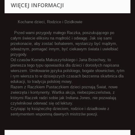
WIĘCEJ INFORMACJI
Kochane dzieci, Rodzice i Dzidkowie
Przed wami przygody małego Raczka, poszukującego po
całym świecie eliksiru na mądrość i odwagę. Jak się sami
przekonacie, aby zostać bohaterem, wystarczy być mądrym,
odważnym, pomagać innym, być ciekawym świata i uwielbiać
przygody.
Od czasów Kornela Makuszyńskiego i Jana Brzechwy, to
pierwsza tego typu opowiastka dla dzieci i dorosłych napisana
wierszem. Umiłowanie języka polskiego, bogate słownictwo, rytm
i rym wiersza to w dzisiejszych czasach bezcenna skarbnica dla
edukacji, to tradycja polskiej mowy.
Razem z Raczkiem Pustaczkiem dzieci poznają Świat, nowe
zwierzęta i kontynenty. Wartka akcja, niebezpieczeństwa, z
którymi Raczek radzi sobie jak Indiana Jones, nie pozwalają
czytelnikowi oderwać się od lektury.
Czytając tę książeczkę dzieciom, rodzice i dziadkowie z
sentymentem wspomną dawnych mistrzów poezji.