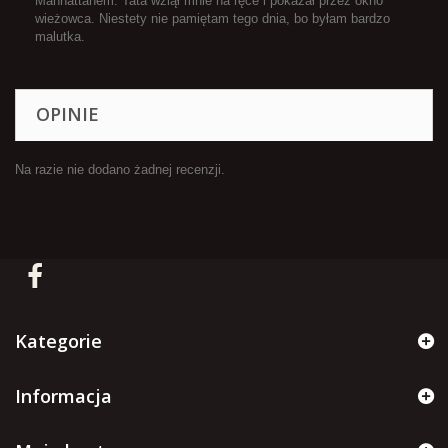
Manhattanem. Tata wziął mnie na ręce i pokazał przez okno
wieżowca. Niestety nie pamiętam tego dnia, bo byłam bardzo
malutka.
OPINIE
Na razie nie dodano żadnej recenzji.
Kategorie
Informacja