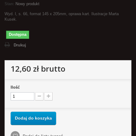
Stan:
Nowy produkt
Wyd. I, s. 66, format 145 x 205mm, oprawa kart. Ilustracje Marta
Kusek.
Dostępna
Drukuj
12,60 zł
brutto
Ilość
Dodaj do koszyka