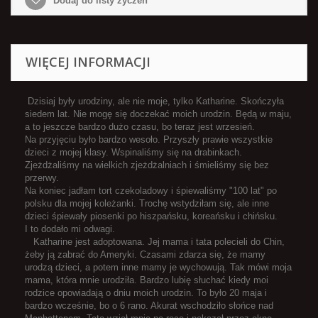
Dodaj do listy życzeń
WIĘCEJ INFORMACJI
Dzisiaj były urodziny, ale nie moje, tylko Katharine. Skończyła
siedem lat. Nie mogę się doczekać moich urodzin. Będą w maju,
a to jeszcze bardzo dużo czasu, bo teraz jest wrzesień.
Na przyjęciu było bardzo wesoło. Przyszły prawie wszystkie
dzieci z mojej klasy. Wspinaliśmy się na drabinkach.
Zjeżdżaliśmy na wielkich zjeżdżalniach i śmieliśmy się bez
przerwy.
Na koniec jadłam tort czekoladowy i śpiewaliśmy "100 lat" po
polsku dla mojej koleżanki. Trochę wstydziłam się, ale inne
dzieci śpiewały piosenki po hiszpańsku, koreańsku i chińsku.
I to dodało mi odwagi.
Katharine jest adoptowana. Jej mama i tata polecieli do Chin,
żeby ją zabrać do Ameryki. Czasami zdarza się, że mamy
urodzą dzieci, a potem inne mamy je wychowują. Tak mówi moja
mama, która mnie urodziła. Bardzo lubię słuchać kiedy moi
rodzice opowiadają o dniu moich urodzin. To było 20 maja i
bardzo wcześnie, bo o 6 rano. Akurat wschodziło słońce nad