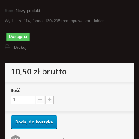
Stan:
Nowy produkt
Wyd. I, s. 114, format 130x205 mm, oprawa kart. lakier.
Dostępna
Drukuj
10,50 zł
brutto
Ilość
Dodaj do koszyka