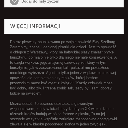
Dodaj do listy życzeń
WIĘCEJ INFORMACJI
Po raz pierwszy opublikowana po wojnie powieść Ewy Szelburg-
Zarembiny, znanej i cenionej pisarki dla dzieci. Jest to opowieść
o chłopcu z Warszawy, który na bałtyckiej plaży znalazł bryłkę
bursztynu, co miało nie tylko dla niego niemałe konsekwencje. A
to dzięki wujkowi, jego znajomej dziewczynki, który w tym
bursztynie, jak w zaczarowanej kuli, pokazał mu przeszłość
morskiego wybrzeża. A jest to tylko jeden z wątków tej ciekawej
opowieści dla nastoletnich czytelników, której hasłem
przewodnim może być cytat z książki: "Każdy człowiek może
być dobry, albo zły. I trzeba zrobić tak, żeby byli sami dobrzy
ludzie na świecie".
Można dodać, że powieść odznacza się swoistym
wizjonerstwem, kiedy w latach trzydziestych XX wieku dzieci z
różnych krajów budują wspólną fortecę z piasku, "a na jej
szczycie wszystkie wspólnie zatknięte różnobarwne chorągiewki
zlewają się w blasku pogodnego słońca w jeden zwycięski,