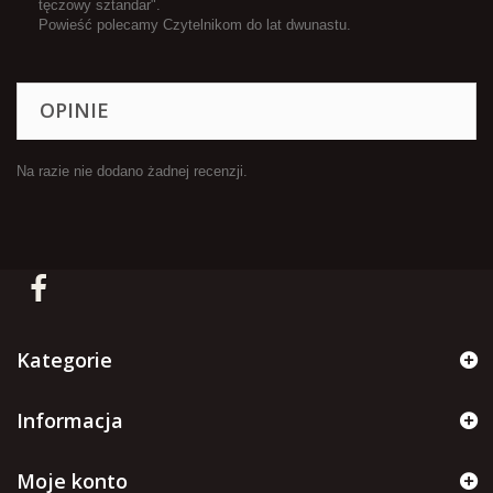
tęczowy sztandar".
Powieść polecamy Czytelnikom do lat dwunastu.
OPINIE
Na razie nie dodano żadnej recenzji.
Kategorie
Informacja
Moje konto