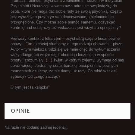
Tomasz Tafliński, psychiatra z wieloletnim stażem w Instytucie
Psychiatrii i Neurologii w warszawie adresuje swą książkę do
osób, które nie mogą dać sobie rady ze swoją psychiką; często
bez wyraźnych przyczyn są zdenerwowane, zalęknione lub
przygnębione. Czy można sobie pomóc samemu, odzyskać
kontrolę nad sobą, czy też wskazana jest wizyta u specjalisty?
Pierwszy kontakt z lekarzem – psychiatrą często budzi pewne
obawy... "Im częściej słuchamy o tego rodzaju obawach – pisze
Autor – tym większa rodzi się we mnie chęć do wytłumaczenia
wszystkiego, co wiąże się z chorobą i leczeniem w sposób
prosty i zrozumiały. (…) świat, w którym żyjemy, wymaga od nas
coraz więcej. Jesteśmy coraz bardziej obciążeni i w pewnych
momentach czujemy, że nie damy już rady. Co robić w takiej
sytuacji? Od czego zacząć?
O tym jest ta książka"
OPINIE
Na razie nie dodano żadnej recenzji.