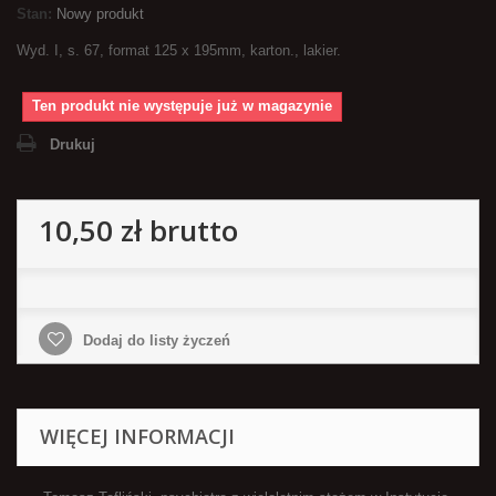
Stan:
Nowy produkt
Wyd. I, s. 67, format 125 x 195mm, karton., lakier.
Ten produkt nie występuje już w magazynie
Drukuj
10,50 zł
brutto
Dodaj do listy życzeń
WIĘCEJ INFORMACJI