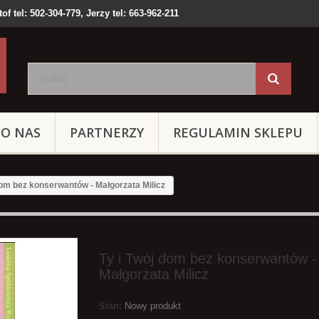
of tel: 502-304-779, Jerzy tel: 663-962-211
O NAS
PARTNERZY
REGULAMIN SKLEPU
dom bez konserwantów - Małgorzata Milicz
Ty i Twój dom bez konserwantów -
Małgorzata Milicz
Stan:
Nowy produkt