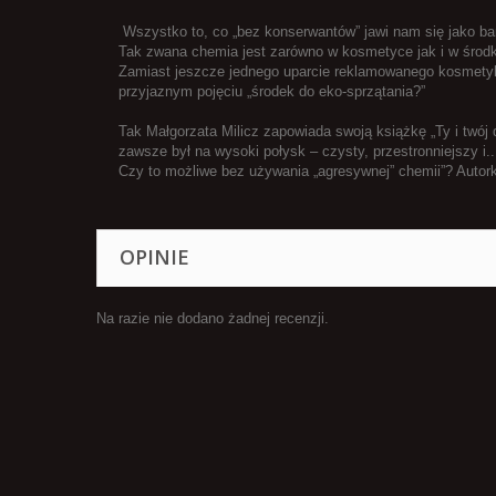
Wszystko to, co „bez konserwantów” jawi nam się jako bard
Tak zwana chemia jest zarówno w kosmetyce jak i w środ
Zamiast jeszcze jednego uparcie reklamowanego kosmetyk
przyjaznym pojęciu „środek do eko-sprzątania?”
Tak Małgorzata Milicz zapowiada swoją książkę „Ty i twój
zawsze był na wysoki połysk – czysty, przestronniejszy i..
Czy to możliwe bez używania „agresywnej” chemii”? Autork
OPINIE
Na razie nie dodano żadnej recenzji.