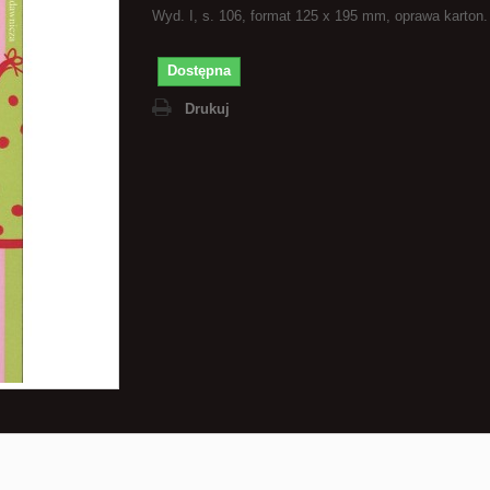
Wyd. I, s. 106, format 125 x 195 mm, oprawa karton. 
Dostępna
Drukuj