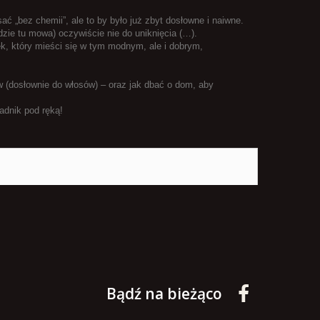
ć „bez chemii”, ale to by było już zbyt dosłowne i naiwne.
ie tu mowa) oczywiście nie do uniknięcia (…).
, który mieści się w tym modnym, ale i dobrym,
w (dosłownie do włosów) – oraz jak dbać o dom, aby
adnik pod ręką!
Bądź na bieżąco