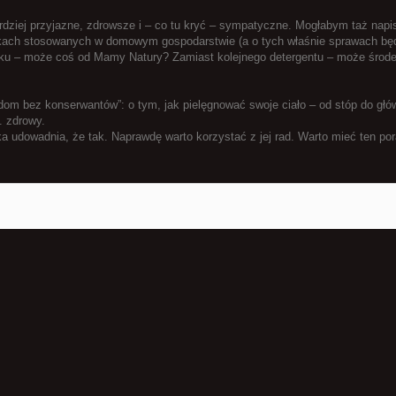
ziej przyjazne, zdrowsze i – co tu kryć – sympatyczne. Mogłabym taż napisa
kach stosowanych w domowym gospodarstwie (a o tych właśnie sprawach będz
u – może coś od Mamy Natury? Zamiast kolejnego detergentu – może środek
 dom bez konserwantów”: o tym, jak pielęgnować swoje ciało – od stóp do głó
. zdrowy.
a udowadnia, że tak. Naprawdę warto korzystać z jej rad. Warto mieć ten por