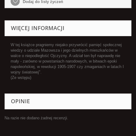
Dodaj do listy życzeń
WIĘCEJ INFORMACJI
W tej książce pragniemy niejako przywrócić pamięć społecznej
wiedzy o udziale Mazowsza i jego dzielnych mieszkańców w
walce o niepodległość Ojczyzny. A udział ten był naprawdę nie
mały - zarówno w powstaniach narodowych, w bitwach epoki
napoleońskiej, w rewolucji 1905-1907 czy zmaganiach w latach I
wojny światowej".
(Ze wstępu)
OPINIE
Na razie nie dodano żadnej recenzji.