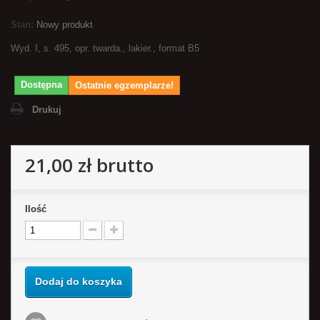
Stan:
Nowy produkt
Wyd. I, s. 495, opr. twarda., lakier., format B5
Dostępna
Ostatnie egzemplarze!
Drukuj
21,00 zł
brutto
Ilość
Dodaj do koszyka