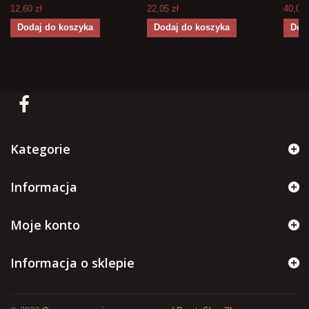
12,60 zł
22,05 zł
40,00 
Dodaj do koszyka
Dodaj do koszyka
Dod
Kategorie
Informacja
Moje konto
Informacja o sklepie