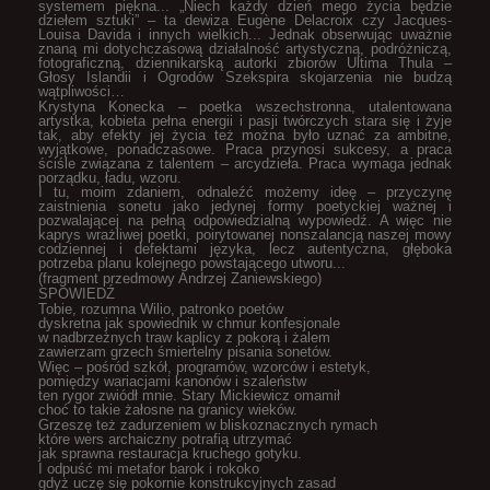
systemem piękna... „Niech każdy dzień mego życia będzie
dziełem sztuki” – ta dewiza Eugène Delacroix czy Jacques-
Louisa Davida i innych wielkich... Jednak obserwując uważnie
znaną mi dotychczasową działalność artystyczną, podróżniczą,
fotograficzną, dziennikarską autorki zbiorów Ultima Thula –
Głosy Islandii i Ogrodów Szekspira skojarzenia nie budzą
wątpliwości…
Krystyna Konecka – poetka wszechstronna, utalentowana
artystka, kobieta pełna energii i pasji twórczych stara się i żyje
tak, aby efekty jej życia też można było uznać za ambitne,
wyjątkowe, ponadczasowe. Praca przynosi sukcesy, a praca
ściśle związana z talentem – arcydzieła. Praca wymaga jednak
porządku, ładu, wzoru.
I tu, moim zdaniem, odnaleźć możemy ideę – przyczynę
zaistnienia sonetu jako jedynej formy poetyckiej ważnej i
pozwalającej na pełną odpowiedzialną wypowiedź. A więc nie
kaprys wrażliwej poetki, poirytowanej nonszalancją naszej mowy
codziennej i defektami języka, lecz autentyczna, głęboka
potrzeba planu kolejnego powstającego utworu...
(fragment przedmowy Andrzej Zaniewskiego)
SPOWIEDŹ
Tobie, rozumna Wilio, patronko poetów
dyskretna jak spowiednik w chmur konfesjonale
w nadbrzeżnych traw kaplicy z pokorą i żalem
zawierzam grzech śmiertelny pisania sonetów.
Więc – pośród szkół, programów, wzorców i estetyk,
pomiędzy wariacjami kanonów i szaleństw
ten rygor zwiódł mnie. Stary Mickiewicz omamił
choć to takie żałosne na granicy wieków.
Grzeszę też zadurzeniem w bliskoznacznych rymach
które wers archaiczny potrafią utrzymać
jak sprawna restauracja kruchego gotyku.
I odpuść mi metafor barok i rokoko
gdyż uczę się pokornie konstrukcyjnych zasad