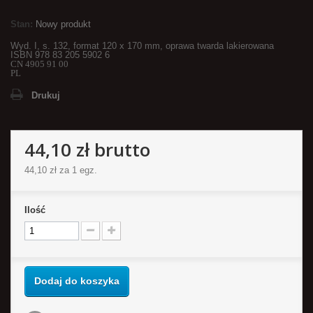
Stan:
Nowy produkt
Wyd. I, s. 132, format
120 x 170 mm, oprawa twarda lakierowana
ISBN 978 83 205 5902 6
CN 4905 91 00
PL
Drukuj
44,10 zł
brutto
44,10 zł
za 1 egz.
Ilość
Dodaj do koszyka