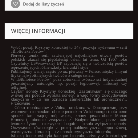
Dodaj do listy życzeń
WIĘCEJ INFORMACJI
Wybór poezji
Krystyny koneckiej to 347. pozycja wydawana w serii
„Biblioteka Poetów”.
Pierwszy tomik serii zawierającej najcelniejsze utwory poetów
polskich ukazał się pięćdziesiąt osiem lat temu. Od 1967 roku
Czytelnicy LSW-sowskiej BP zapoznają się z twórczością poetów
reprezentujących
różne szkoły, kierunki i style.
Publikujemy w niej, często po raz pierwszy w Polsce, między innymi
lirykę najwybitniejszych twórców z całego świata.
W „Bibliotece Poetów” poza zbiorkami twórczo sci indywidualnej
prezentujemy antologie, np. poezji legionowej, miłosnej czy
religijnej.
Czytam sonety Krystyny Koneckiej i zastanawiam się dlaczego
w swej ars poetica wybrała sonety, a więc formy zdecydowanie
klasyczne – co nie oznacza zamierzchłe lub archaiczne?...
Przeciwnie…
...Córka repatriantów z Wilna, urodzona w Dobiegniewie, przy
wojennym niemieckim obozie jenieckim Woldenbergu (nota bene
spędził tam wojnę mój wujek, znany pisarz-oficer Marian
Brandys), obecnie związana z Białymstokiem, przez całe
twórcze życie – niezwykłe i bogate – pisała wyłącznie sonety.
Oczywiście równolegle z prozą publicystyczną, reportażową,
eseistyczną, literacką... i z charakterystyczną fotografią...
Istnieją teorie estetyki łączące biografię artysty z konkretnym