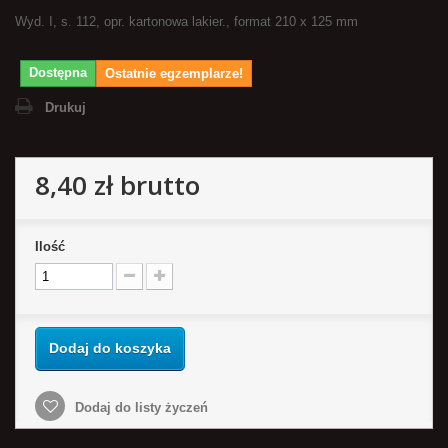
Wyd. I, s. 112, opr. kartonowa lakier., format 210 x 125 mm
Dostępna
Ostatnie egzemplarze!
Drukuj
8,40 zł
brutto
Ilość
Dodaj do koszyka
Dodaj do listy życzeń