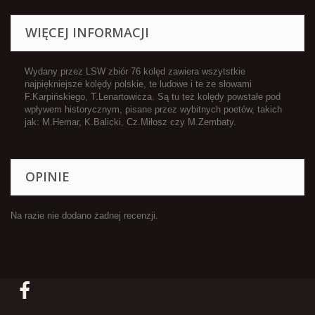
WIĘCEJ INFORMACJI
Wydany przez LSW zbiór 76 kolęd zawiera wszytstkie
najpiękniejsze kolędy polskie, te ludowe i te ze słowami
F.Karpińskiego, T.Lenartowicza. Są tu też kolędy powstałe pod
wpływem historycznym, pisane przez wybitnych poetów, takich
jak: M.Hemar, K.Balicki, Cz.Miłosz czy M.Zembaty.
OPINIE
Na razie nie dodano żadnej recenzji.