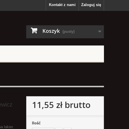
Kontakt z nami
Zaloguj się
Koszyk
(pusty)
11,55 zł
brutto
ewicz
Ilość
a lakier.