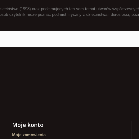
 dzieciństwa (1998) oraz podejmujących ten sam temat utworów współczesnych
b czytelnik może poznać podmiot liryczny z dzieciństwa i dorosłości, poznać
Moje konto
Moje zamówienia