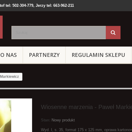
of tel: 502-304-779, Jerzy tel: 663-962-211
O NAS
PARTNERZY
REGULAMIN SKLEPU
 Markiewicz
Wiosenne marzenia - Paweł Marki
Stan:
Nowy produkt
Wyd. I, s. 35, format 175 x 125 mm, oprawa kartonow