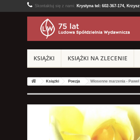
Skontaktuj się z nami:
Krystyna tel: 602-367-174, Krzyszt
KSIĄŻKI
KSIĄŻKI NA ZLECENIE
Książki
Poezja
Wiosenne marzenia - Paweł