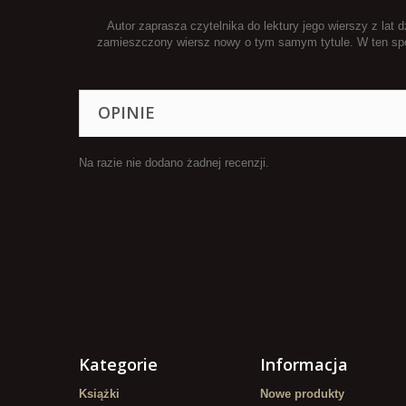
Autor zaprasza czytelnika do lektury jego wierszy z lat
zamieszczony wiersz nowy o tym samym tytule. W ten sposó
OPINIE
Na razie nie dodano żadnej recenzji.
Kategorie
Informacja
Książki
Nowe produkty