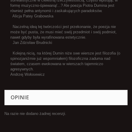
surrealistyczne w cielesną rzeczywistością, często wpisując w
formę muzyczno-śpiewaną/...? Ale poezja Piotra Dumina jest
również pełna antynomii i zaskakujących paradoksów.
Alicja Patey Grabowska
Naczelną ideą tej twórczości jest przekonanie, że poezja nie
może być pusta, że musi mieć swój przedmiot i swój podmiot,
nawet gdyby była wyrafinowana estetycznie.
Jan Zdzisław Brudnicki
Kolejną nicią, na której Dumin niże swe wiersze jest filozofia (o
spinozjaniźmie już wspomniałem) filozoficzna zaduma nad
światem, czasem ewokowana w wierszach tajemniczo
agresywnych.
Andrzej Wołosewicz
OPINIE
Na razie nie dodano żadnej recenzji.