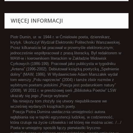
WIĘCEJ INFORMACJI
Piotr Dumin, ur. w. 1944 r. w Ćmielowie poeta, dziennikarz,
krytyk. Ukończył Wydział Elektroniki Politechniki Warszawskiej.
Przez kilkanaście lat pracował w przemyśle elektronicznym;
jednocześnie współpracował z prasą literacką. Był redaktorem w
MAW-ie i kierownikiem literackim w Zakładzie Widowisk
Cyrkowych (1986-199). Pracował jako publicysta w tygodniku
„Antena” (1996-2002). Debiutował książką poetycką „Spełnienie
doliny” (MAW, 1986). W Wydawnictwie Adam Marszałek wydał
tom wierszy „Polu naprzeciw” (2004) i tamże zbiór rozmów z
wybitnymi poetami polskimi „Poezja jest podarunkiem natury”
(2008). W 2011 r. w prestiżowej serii „Biblioteka Poetów” LSW
ukazały się jego „Poezje wybrane”.
Na niniejszy tom złożyły się utwory niepublikowane we
wcześniej wydanych książkach poety.
Poezja Piotra Dumina uwidacznia umiejętności autora
wgłębiania się w tajniki egzystencji ludzkiej, w codzienność,
która rzutuje na życie człowieka i od której nie można uciec. /.../
Poeta w umiejętny sposób łączy pierwiastki liryczno-