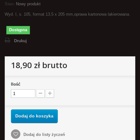
Stan:
Nowy produkt
Wyd. I, s. 105, format 13,5 x 205 mm,oprawa kartonowa lakierowana.
Dostępna
Drukuj
18,90 zł
brutto
Ilość
Dodaj do koszyka
Dodaj do listy życzeń