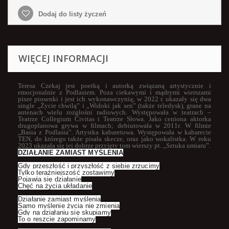
Dodaj do listy życzeń
WIĘCEJ INFORMACJI
Teresa Czekaj jest poetką i autorką związaną artystycznie i
emocjonalnie z Podlasiem. Poza ciekawymi i mądrymi wierszami
pisze piosenki i jest ich wykonawczynią; w
2022 r. ukazały się dwa
single „Życie chwilą” i „Widoki jak sen” (także teledysk), grane na
antenach wielu rozgłośni radiowych. Występowała w teatrach –
Teatrze Collegium Civitas i Teatrze Słowa. Jako ceniona aktorka
drugoplanowa grywa w filmach; debiutowała w 2011r. W filmie
„Basia z Podlasia”. Artystka kabaretowa. Występowała w kabarecie
TEN, do którego także pisała skecze, oraz jako wokalistka. W roku
2023 ukazała się jej dobrze przyjęty tom wierszy pt. „Sztuka umiaru”.
DZIAŁANIE ZAMIAST MYŚLENIA
Gdy przeszłość i przyszłość z siebie zrzucimy
Tylko teraźniejszość zostawimy
Pojawia się działanie
Chęć na życia układanie
Działanie zamiast myślenia
Samo myślenie życia nie zmienia
Gdy na działaniu się skupiamy
To o reszcie zapominamy