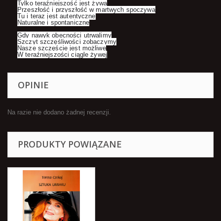
Tylko teraźniejszość jest żywa
Przeszłość i przyszłość w martwych spoczywa
Tu i teraz jest autentyczne
Naturalne i spontaniczne
Gdy nawyk obecności utrwalimy
Szczyt szczęśliwości zobaczymy
Nasze szczęście jest możliwe
W teraźniejszości ciągle żywej
OPINIE
Na razie nie dodano żadnej recenzji.
PRODUKTY POWIĄZANE