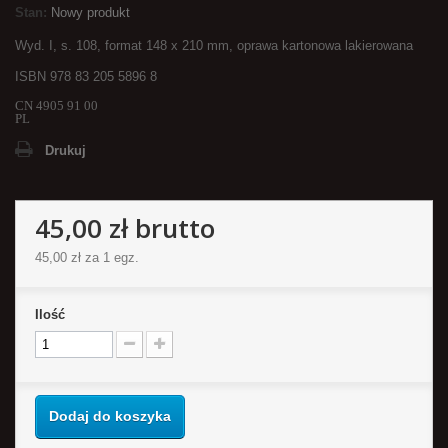
Stan:
Nowy produkt
Wyd. I, s.
108
, format 148 x 210 mm, oprawa kartonowa lakierowana
ISBN 978 83 205 5
896 8
CN 4905 91 00
PL
Drukuj
45,00 zł
brutto
45,00 zł
za 1 egz.
Ilość
Dodaj do koszyka