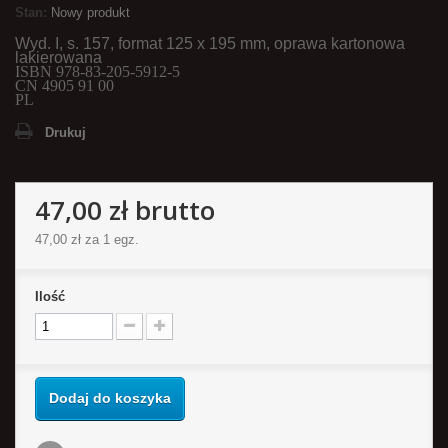
Stan:
Nowy produkt
Wyd. I, s. 157, format 125 x 195 mm, oprawa kartonowa
lakierowana
ISBN
978-83-205-
591
2
-
5
CN 4905 91 00
PL
Drukuj
47,00 zł
brutto
47,00 zł
za 1 egz.
Ilość
Dodaj do koszyka