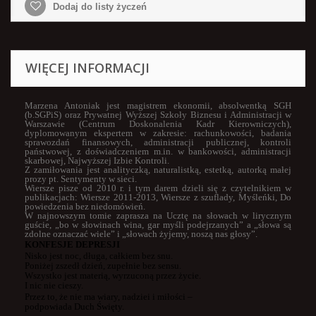
Dodaj do listy życzeń
WIĘCEJ INFORMACJI
Marzena Antoniak jest magistrem ekonomii, absolwentką SGH
(b.SGPiS) oraz Prywatnej Wyższej Szkoły Biznesu i Administracji w
Warszawie (Centrum Doskonalenia Kadr Kierowniczych),
dyplomowanym ekspertem w zakresie: rachunkowości, badania
sprawozdań finansowych, administracji publicznej, kontroli
państwowej, z doświadczeniem m.in. w bankowości, administracji
skarbowej, Najwyższej Izbie Kontroli.
Z zamiłowania jest analityczką, naturalistką, estetką, autorką małej
prozy pt.
Sentymenty w sieci.
Wiersze pisze od 2010 r. i tym darem dzieli się z czytelnikiem w
publikacjach:
Wiersze 2011-2013, Wiersze z szuflady, Myśleńki, Do
powiedzenia bez niedomówień.
W najnowszym tomie zaprasza na
Ucztę na słowach
w lirycznym
guście, „bo w słowinach wina, gar myśli podejrzanych” a „słowa są
zdolne oznaczać wiele” i „słowach żyjemy, noszą nas głosy”.
KONFESJE DEPRESJI
Nisko jest noc, długa, całkiem bez snu.
Poniżej zszedł dzień, zupełnie bez sensu.
Wszystko jest materią, wyrzuconą przez życie.
I nic nie cieszy.
Przez to, że nie ma wiary, nadziei i miłości –
podpowiada Duch Święty.