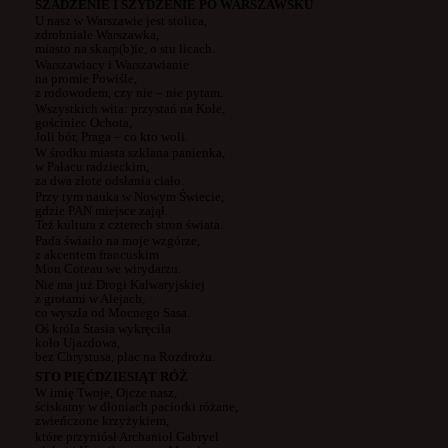
SZADZENIE I SZYDZENIE PO WARSZAWSKU
U nasz w Warszawie jest stolica,
zdrobniale Warszawka,
miasto na skarp(b)ie, o stu licach.
Warszawiacy i Warszawianie
na promie Powiśle,
z rodowodem, czy nie – nie pytam.
Wszystkich wita: przystań na Kole,
gościniec Ochota,
Joli bór, Praga – co kto woli.
W środku miasta szklana panienka,
w Pałacu radzieckim,
za dwa złote odsłania ciało.
Przy tym nauka w Nowym Świecie,
gdzie PAN miejsce zajął.
Też kultura z czterech stron świata.
Pada światło na moje wzg
órze,
z akcentem francuskim
Mon Coteau
we wirydarzu.
Nie ma już Drogi Kalwaryjskiej
z grotami w Alejach,
co wyszła od Mocnego Sasa.
Oś kr
óla Stasia wykręciła
koło Ujazdowa,
bez Chrystusa, plac na Rozdrożu.
STO PIĘĆDZIESIĄT R
ÓŻ
W imię Twoje, Ojcze nasz,
ściskamy w dłoniach paciorki r
óżane,
zwieńczone krzyżykiem,
które przyniósł Archanioł Gabryel