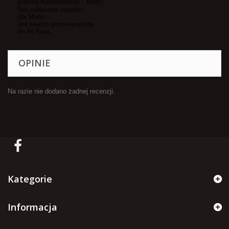
pięknej
Katerihumene
– Maryi.
Ten codzienny różaniec
dla Matki –
jest naszym przywiązaniem
do Jej Syna.
OPINIE
Na razie nie dodano żadnej recenzji.
Kategorie
Informacja