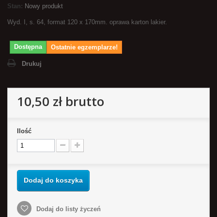
Stan:
Nowy produkt
Wyd. I, s. 64, format 120 x 170mm. oprawa karton lakier.
Dostępna
Ostatnie egzemplarze!
Drukuj
10,50 zł
brutto
Ilość
Dodaj do koszyka
Dodaj do listy życzeń