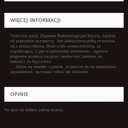
WIĘCEJ INFORMACJI
Trzeci tom poezji Zbigniewa Badowskiego jest liryczny, bardziej
niż poprzednie wyznawczy. Jest jednoczesną próbą zmierzenia
się z poezją miłosną. Może o tyle unowocześnioną, że
sygnalizującą, iż jest to partnerstwo internetowe – ogromne
pragnienie przebicia się przez nieobecność partnera, ku
realności, ku fizyczności.
Zdziwi się niejeden czytelnik, że jeszcze da się opowiedzieć,
wypowiedzieć, wyznawać miłość tak dosłownie.
OPINIE
Na razie nie dodano żadnej recenzji.