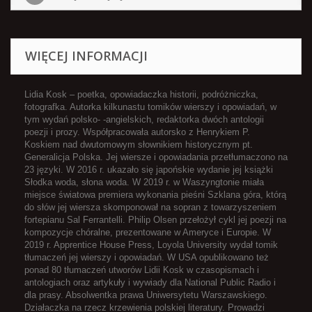
WIĘCEJ INFORMACJI
Lidia Kosk – poetka, opowiadaczka historii, podróżniczka,
fotografka. Autorka kilkunastu tomików wierszy i opowiadań, w
tym wydań polsko- -angielskich, redaktorka dwóch antologii
poezji i prozy. Współpracowała autorsko z Henrykiem P.
Koskiem nad dwutomowym słownikiem historycznym pt.
Generalicja Polska. Jej wiersze i opowiadania przetłumaczono na
23 języki. W 2016 r. ukazało się japońskie wydanie jej książki
Słodka woda, słona woda. W 2019 r. w Waszyngtonie miała
miejsce światowa premiera wykonania pieśni Szklana góra, którą
do słów jej wiersza skomponował na sopran z towarzyszeniem
fortepianu Sal Ferrantelli. Philip Olsen przełożył cykl jej poezji na
kompozycje chóralne, prezentowane w Ameryce i Europie. W
2019 r. Apprentice House Press, Loyola University wydał tomik
tłumaczeń jej wierszy i opowiadań. W USA opublikowano też
ponad 80 tłumaczeń utworów Lidii Kosk w czasopismach i
antologiach oraz artykuły i wywiady dla National Public Radio i
dla prasy. Absolwentka prawa Uniwersytetu Warszawskiego.
Działaczka na rzecz krzewienia polskiej literatury. Prowadzi