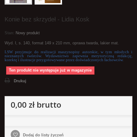
Konie bez skrzydeł - Lidia Kosk
Stan:
Nowy produkt
Wyd. I, s. 140, format 149 x 210 mm, oprawa twarda, lakier mat.
LSW przyjmuje do realizacji maszynopisy autorskie, w tym młodych i
nieznanych twórców. Wydawnictwo zapewnia merytoryczną redakcję,
korektę i ilustracje przygotowywane przez doświadczonych fachowców.
Ten produkt nie występuje już w magazynie
Drukuj
0,00 zł
brutto
Dodaj do listy życzeń