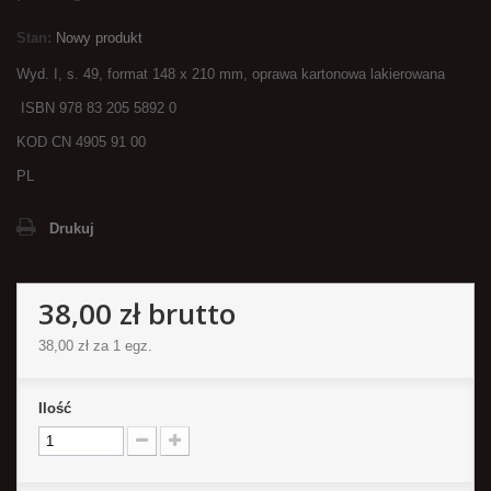
Stan:
Nowy produkt
Wyd. I, s. 49, format 148 x 210 mm, oprawa kartonowa lakierowana
ISBN 978 83 205 5892 0
KOD CN 4905 91 00
PL
Drukuj
38,00 zł
brutto
38,00 zł
za 1 egz.
Ilość