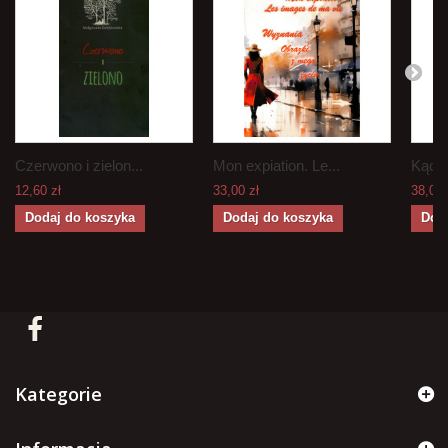
Czerwono i zielon...
Mon expiation. Le...
Kącik
12,60 zł
33,00 zł
38,00 
Dodaj do koszyka
Dodaj do koszyka
Dod
Kategorie