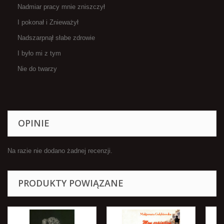
Nadmiar pracy mnie zniszczył
I pokonał i Znieważył
Nadszarpnął słabe zdrowie
I było mi z tym
Nie do twarzy
OPINIE
Na razie nie dodano żadnej recenzji.
PRODUKTY POWIĄZANE