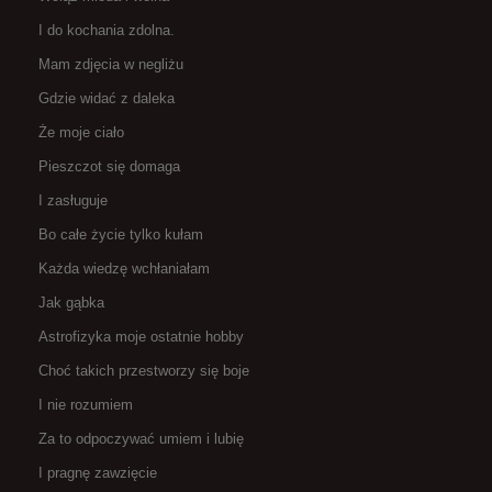
I do kochania zdolna.
Mam zdjęcia w negliżu
Gdzie widać z daleka
Że moje ciało
Pieszczot się domaga
I zasługuje
Bo całe życie tylko kułam
Każda wiedzę wchłaniałam
Jak gąbka
Astrofizyka moje ostatnie hobby
Choć takich przestworzy się boje
I nie rozumiem
Za to odpoczywać umiem i lubię
I pragnę zawzięcie