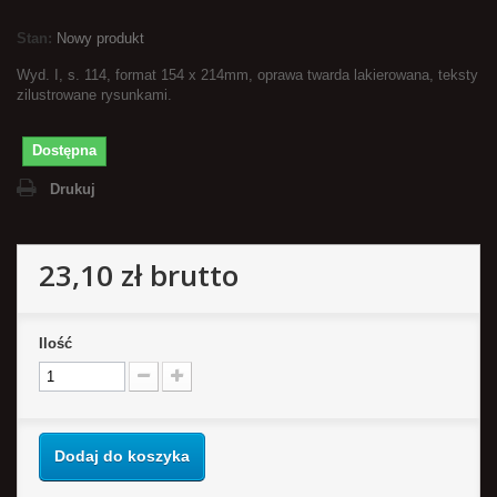
Stan:
Nowy produkt
Wyd. I, s. 114, format 154 x 214mm, oprawa twarda lakierowana, teksty
zilustrowane rysunkami.
Dostępna
Drukuj
23,10 zł
brutto
Ilość
Dodaj do koszyka