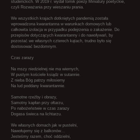
studenckich. W 2019 r. wydał tomik poezji Miniatury poetyckie,
czyli Rozważania przy wieszaniu prania.
We wszystkich krajach dotkniętych pandemią została
wprowadzona kwarantanna w warunkach domowych lub
całkowita izolacja w przypadku podejrzenia o zakażenie. Do
przepisów dotyczących kwarantanny i do nawoływań, by
pozostać we własnych czterech kątach, trudno było się
dostosować bezdomnym.
Czas zarazy
Na mszy niedzielnej nie ma wiernych,
W pustym kościele ksiądz w sutannie.
Z nieba Bóg patrzy miłosierny
Na lud poddany kwarantannie.
Samotne rzeźby i obrazy,
Samotny kapłan przy ołtarzu,
Po nabożeństwie w czas zarazy
Dogasa świeca na lichtarzu.
We własnych domach jak w pustelni,
Nawołujemy się z balkonów…
Jesteśmy razem, choć oddzielni,