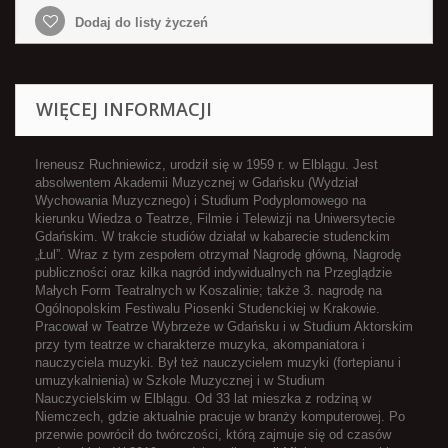
Dodaj do listy życzeń
WIĘCEJ INFORMACJI
Ireneusz Ruchniewicz, urodził się w 1959 r. w Elblągu. Jest
absolwentem Akademii Muzycznej w Gdańsku (Wydział
Wychowania Muzycznego) i Studium Podyplomowego na
kierunku Wiedza o Teatrze, Filmie i Telewizji na Uniwersytecie
Gdańskim. W trakcie studiów działał w kabarecie studenckim
„Łul”. Wraz z tym zespołem otrzymał Nagrodę główną, Nagrodę
publiczności oraz kilka nagród indywidualnych na Przeglądzie
Małych Form Teatralnych w Koszalinie; także 3. nagrodę na
Ogólnopolskim Festiwalu Piosenki Studenckiej w Krakowie.
Pracował w Teatrze Wybrzeże w Gdańsku i w Studium Aktorskim
przy tym teatrze w charakterze muzyka, akompaniatora i
nauczyciela muzyki. Był też nauczycielem muzyki (fortepianu i
umuzykalnienia) w Szkole Muzycznej i w Studium
Nauczycielskim w Elblągu. Od 33 lat mieszka z rodziną w
Niemczech, gdzie aktualnie pracuje w branży komputerowej. Po
przerwie powrócił do twórczości, którą zajmuje się od czasów