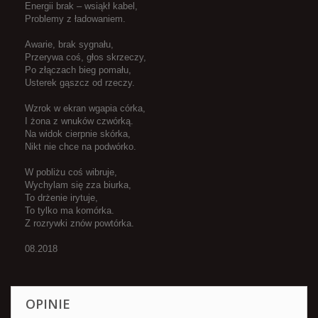
Energii brak – wsiąkł kabel,
Problemy z ładowaniem.
Awarie, brak sygnału,
Przerywa coś, głos skrzeczy,
Po złączach bieg pomału,
Usterek gąszcz od rzeczy.
Wzrok w ekran wgapia córka,
I żona z wnuków czwórką.
Na widok cierpnie skórka,
Nikt nie chce na podwórko.
W pobliżu coś wibruje,
Wychylam się zza biurka,
To drżenie irytuje,
To tylko ma komórka.
Z rozrywki znów powtórka.
08.2018
OPINIE