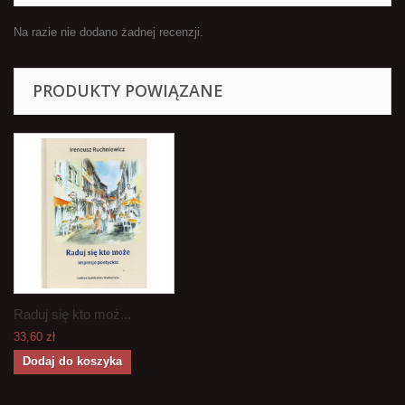
Na razie nie dodano żadnej recenzji.
PRODUKTY POWIĄZANE
Raduj się kto moż...
33,60 zł
Dodaj do koszyka