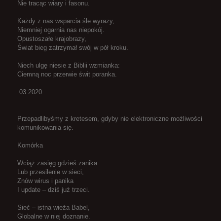
Nie tracąc wiary i fasonu.
Każdy z nas wsparcia śle wyrazy,
Niemniej ogarnia nas niepokój.
Opustoszałe krajobrazy,
Świat bieg zatrzymał swój w pół kroku.
Niech ulgę niesie z Biblii wzmianka:
Ciemną noc przerwie świt poranka.
03.2020
Przepadlibyśmy z kretesem, gdyby nie elektroniczne możliwości
komunikowania się.
Komórka
Wciąż zasięg gdzieś zanika
Lub przesilenie w sieci,
Znów wirus i panika
I update – dziś już trzeci.
Sieć – istna wieża Babel,
Globalne w niej doznanie.