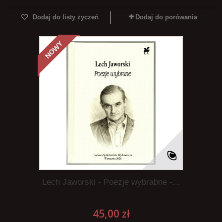
Dodaj do listy życzeń
Dodaj do porówania
NOWY
Lech Jaworski - Poezje wybrabne -...
45,00 zł