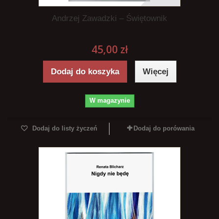
Andrzej Zawadzki – Świętownik
45,00 zł
Dodaj do koszyka
Więcej
W magazynie
Dodaj do listy życzeń
Dodaj do porówania