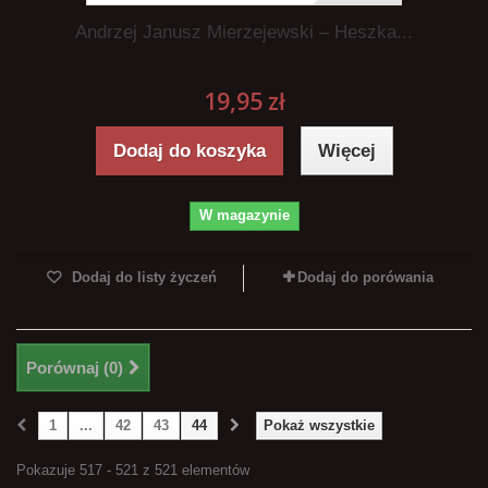
Andrzej Janusz Mierzejewski – Heszka...
19,95 zł
Dodaj do koszyka
Więcej
W magazynie
Dodaj do listy życzeń
Dodaj do porówania
Porównaj (
0
)
1
...
42
43
44
Pokaż wszystkie
Pokazuje 517 - 521 z 521 elementów