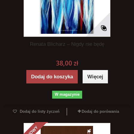
Renata Blicharz – Nigdy nie będę
38,00 zł
Dodaj do koszyka
Więcej
W magazynie
Dodaj do listy życzeń
Dodaj do porówania
NOWY