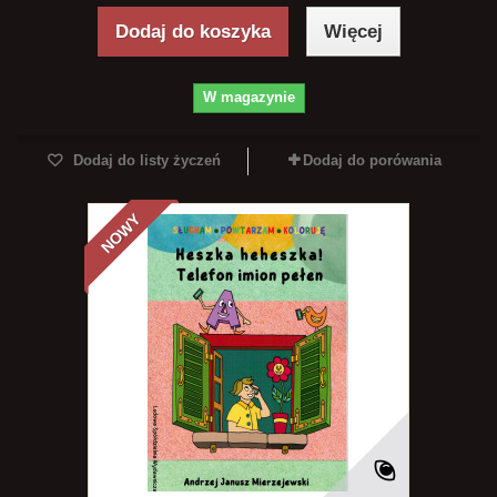
Dodaj do koszyka
Więcej
W magazynie
Dodaj do listy życzeń
Dodaj do porówania
NOWY