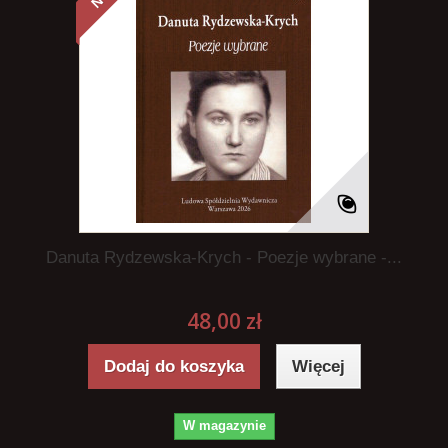
Danuta Rydzewska-Krych - Poezje wybrane -...
48,00 zł
Dodaj do koszyka
Więcej
W magazynie