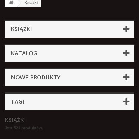
Książki
KSIĄŻKI
KATALOG
NOWE PRODUKTY
TAGI
KSIĄŻKI
Jest 521 produktów.