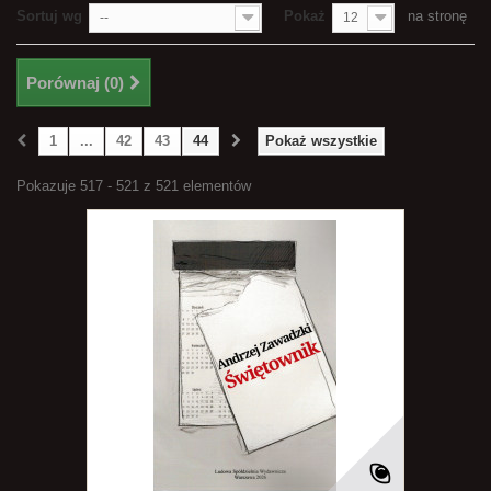
Sortuj wg
Pokaż
na stronę
--
12
Porównaj (
0
)
1
...
42
43
44
Pokaż wszystkie
Pokazuje 517 - 521 z 521 elementów