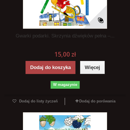
Gwarki podarki. Skrzynia dźwięków pełna –...
15,00 zł
Dodaj do koszyka
Więcej
W magazynie
Dodaj do listy życzeń
Dodaj do porówania