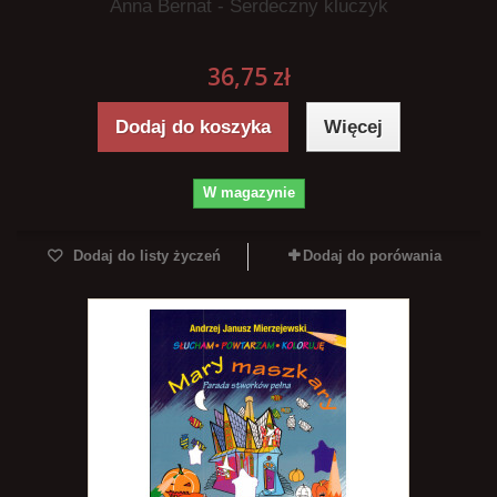
Anna Bernat - Serdeczny kluczyk
36,75 zł
Dodaj do koszyka
Więcej
W magazynie
Dodaj do listy życzeń
Dodaj do porówania