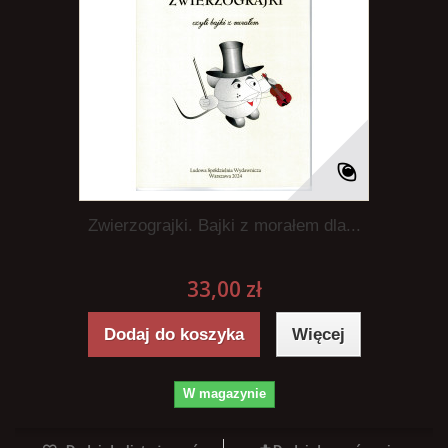
Zwierzograjki. Bajki z morałem dla...
33,00 zł
Dodaj do koszyka
Więcej
W magazynie