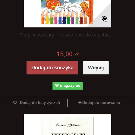
Mary maszkary. Parada stworków pełna....
15,00 zł
Dodaj do koszyka
Więcej
W magazynie
Dodaj do listy życzeń
Dodaj do porówania