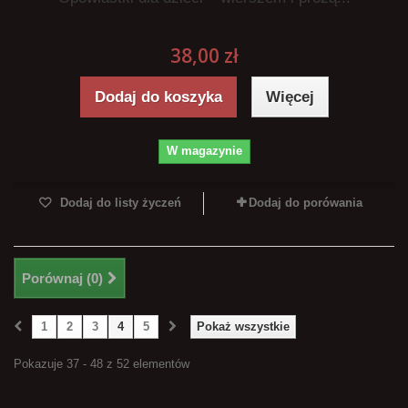
38,00 zł
Dodaj do koszyka
Więcej
W magazynie
Dodaj do listy życzeń
Dodaj do porówania
Porównaj (
0
)
1
2
3
4
5
Pokaż wszystkie
Pokazuje 37 - 48 z 52 elementów