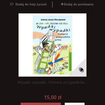
Dodaj do listy życzeń
Dodaj do porówania
Wpadki wypadki. Historia przypadków...
15,00 zł