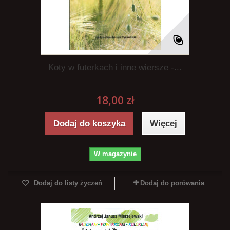
Koty w futerkach i inne wiersze -...
18,00 zł
Dodaj do koszyka
Więcej
W magazynie
Dodaj do listy życzeń
Dodaj do porówania