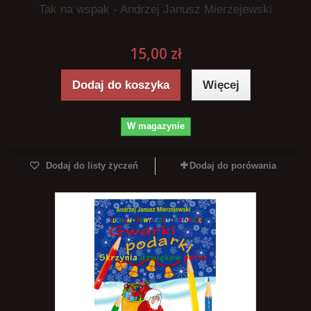
Tak na wspak - Andrzej Janusz Mierzejewski
15,00 zł
Dodaj do koszyka
Więcej
W magazynie
Dodaj do listy życzeń
Dodaj do porówania