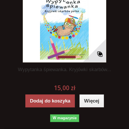
Wypytanka śpiewanka. Kryjówki skarbów...
15,00 zł
Dodaj do koszyka
Więcej
W magazynie