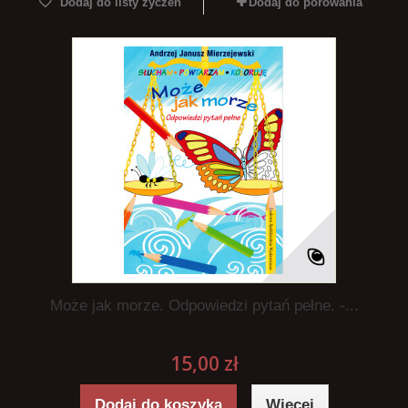
Dodaj do listy życzeń
Dodaj do porówania
Może jak morze. Odpowiedzi pytań pełne. -...
15,00 zł
Dodaj do koszyka
Więcej