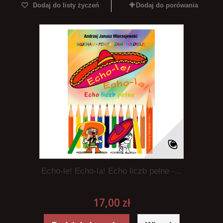
Dodaj do listy życzeń
Dodaj do porówania
Echo-le! Echo-la! Echo liczb pełne -...
17,00 zł