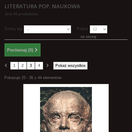
LITERATURA POP. NAUKOWA
Jest 44 produktów.
Sortuj wg
Pokaż
na stronę
Porównaj (
0
)
1
2
3
4
Pokaż wszystkie
Pokazuje 25 - 36 z 44 elementów