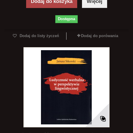
Dodaj do koszyka
Więcej
Dostępna
Dodaj do listy życzeń
Dodaj do porówania