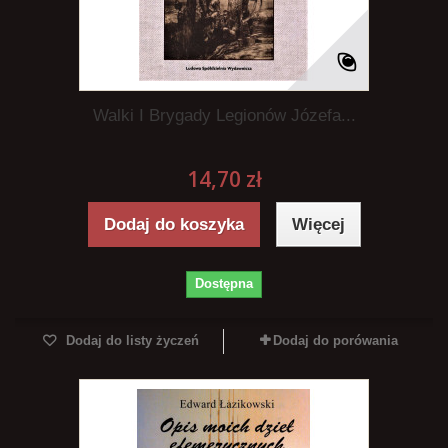
Walki I Brygady Legionów Józefa...
14,70 zł
Dodaj do koszyka
Więcej
Dostępna
Dodaj do listy życzeń
Dodaj do porówania