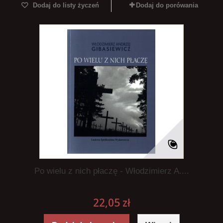
Dodaj do listy życzeń
Dodaj do porówania
Po wielu z nich płaczę - Włodzimierz A....
22,05 zł