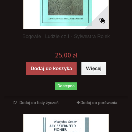
Bogowie i Ludzie cz.I - Sylwestra Rojek
25,00 zł
Dodaj do koszyka
Więcej
Dostępna
Dodaj do listy życzeń
Dodaj do porówania