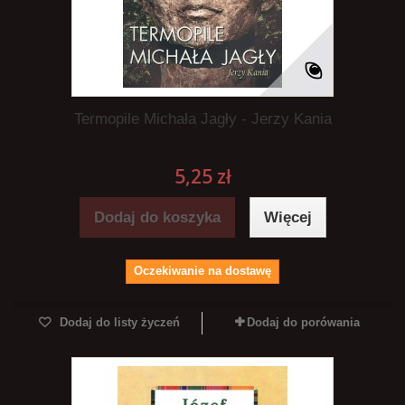
Termopile Michała Jagły - Jerzy Kania
5,25 zł
Dodaj do koszyka
Więcej
Oczekiwanie na dostawę
Dodaj do listy życzeń
Dodaj do porówania