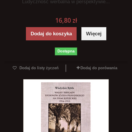
Ludyczność werbalna w perspektywie...
16,80 zł
Dodaj do koszyka
Więcej
Dostępna
Dodaj do listy życzeń
Dodaj do porówania