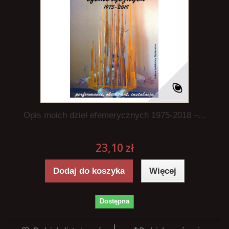
Opis moich dzieł efemerycznych 1975-2018 –...
23,10 zł
Dodaj do koszyka
Więcej
Dostępna