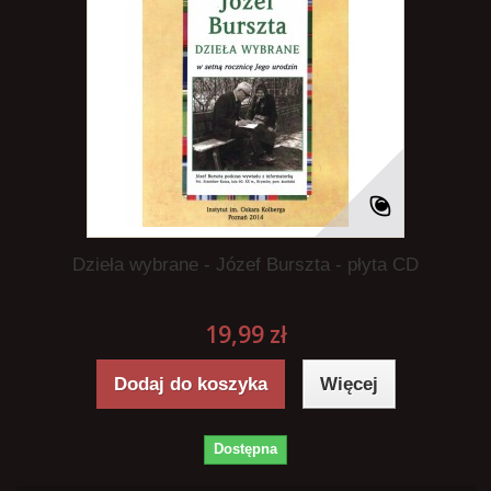
Dzieła wybrane - Józef Burszta - płyta CD
19,99 zł
Dodaj do koszyka
Więcej
Dostępna