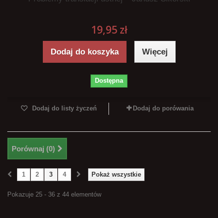
19,95 zł
Dodaj do koszyka
Więcej
Dostępna
Dodaj do listy życzeń
Dodaj do porówania
Porównaj (
0
)
1
2
3
4
Pokaż wszystkie
Pokazuje 25 - 36 z 44 elementów