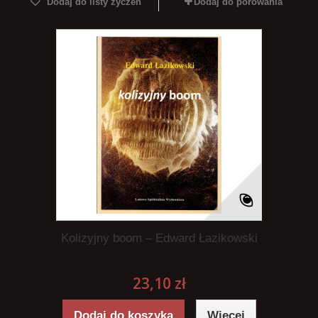
Dodaj do listy życzeń
Dodaj do porówania
Kolizyjny boom – Edward Łazikowski
23,10 zł
Dodaj do koszyka
Więcej