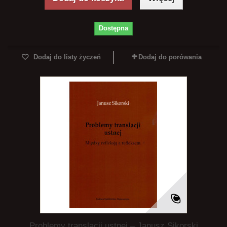
Dostępna
Dodaj do listy życzeń
Dodaj do porówania
Problemy translacji ustnej – Janusz Sikorski