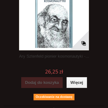
Ary Sztenfeld pionier kosmonautyki -...
26,25 zł
Dodaj do koszyka
Więcej
Oczekiwanie na dostawę