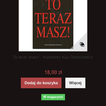
To teraz masz! - Kazimierz Kaz Ostaszewicz
18,00 zł
Dodaj do koszyka
Więcej
W magazynie