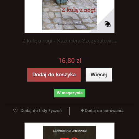
Z kulą u nogi - Kazimiera Szczykutowicz
16,80 zł
Dodaj do koszyka
Więcej
W magazynie
Dodaj do listy życzeń
Dodaj do porówania