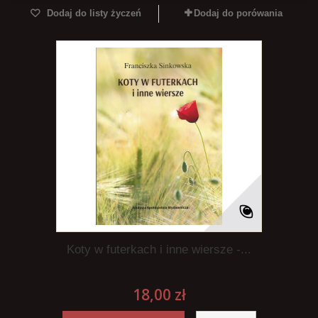
Dodaj do listy życzeń
Dodaj do porówania
Koty w futerkach i inne wiersze -...
18,00 zł