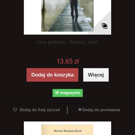
Inna godzina -Tomasz Jedz
13,65 zł
Dodaj do koszyka
Więcej
W magazynie
Dodaj do listy życzeń
Dodaj do porówania