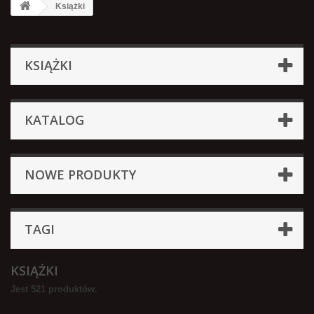
Książki
KSIĄŻKI
KATALOG
NOWE PRODUKTY
TAGI
KSIĄŻKI
Jest 521 produktów.