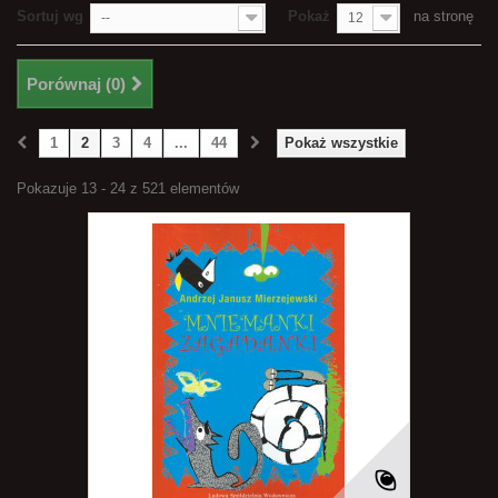
Sortuj wg
Pokaż
na stronę
--
12
Porównaj (
0
)
1
2
3
4
...
44
Pokaż wszystkie
Pokazuje 13 - 24 z 521 elementów