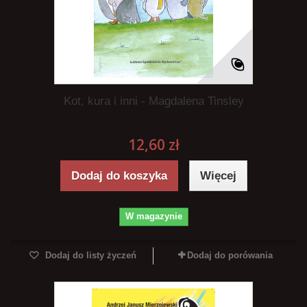
Kot, kura i inni - Magdalena Tinsley
12,60 zł
Dodaj do koszyka
Więcej
W magazynie
Dodaj do listy życzeń
Dodaj do porówania