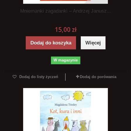
Mniemanki zagadanki – Andrzej Janusz...
15,00 zł
Dodaj do koszyka
Więcej
W magazynie
Dodaj do listy życzeń
Dodaj do porówania