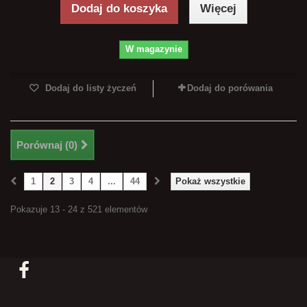
Dodaj do koszyka
Więcej
W magazynie
Dodaj do listy życzeń
Dodaj do porówania
Porównaj (
0
)
1
2
3
4
...
44
Pokaż wszystkie
Pokazuje 13 - 24 z 521 elementów