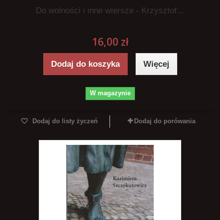
Do wolności i inne wiersze - Krzysztof...
16,00 zł
Dodaj do koszyka
Więcej
W magazynie
Dodaj do listy życzeń
Dodaj do porówania