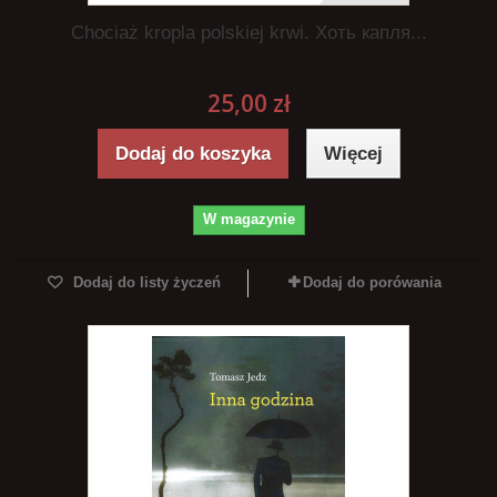
Chociaż kropla polskiej krwi. Хоть капля...
25,00 zł
Dodaj do koszyka
Więcej
W magazynie
Dodaj do listy życzeń
Dodaj do porówania